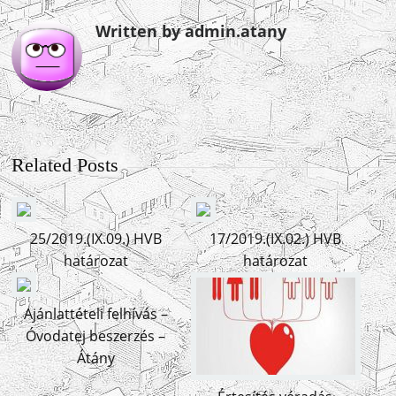
Written by admin.atany
Related Posts
25/2019.(IX.09.) HVB
17/2019.(IX.02.) HVB
határozat
határozat
Ajánlattételi felhívás –
Óvodatej beszerzés –
Átány