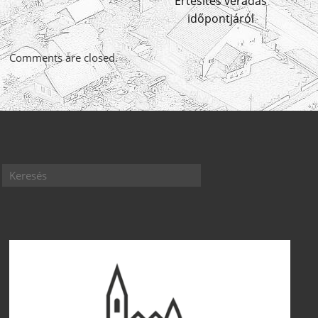
Értesítés véradás
időpontjáról
Comments are closed.