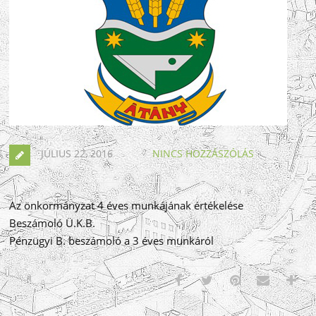
JÚLIUS 22, 2016
NINCS HOZZÁSZÓLÁS
Az önkormányzat 4 éves munkájának értékelése
Beszámoló Ü.K.B.
Pénzügyi B. beszámoló a 3 éves munkáról