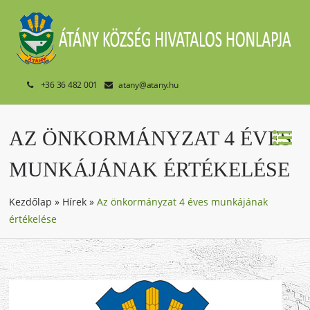
+36 36 482 001
atany@atany.hu
AZ ÖNKORMÁNYZAT 4 ÉVES
MUNKÁJÁNAK ÉRTÉKELÉSE
Kezdőlap
»
Hírek
»
Az önkormányzat 4 éves munkájának
értékelése