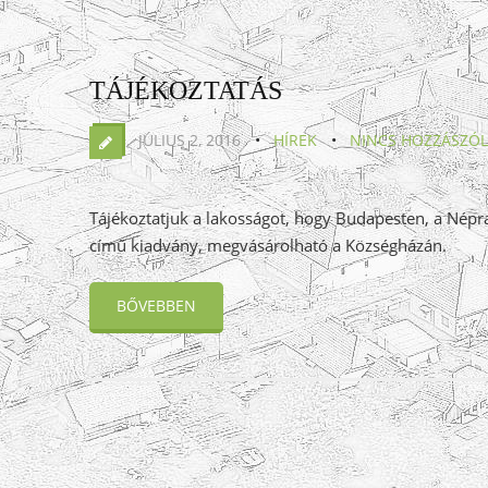
TÁJÉKOZTATÁS
JÚLIUS 2, 2016
HÍREK
NINCS HOZZÁSZÓ
Tájékoztatjuk a lakosságot, hogy Budapesten, a Nép
című kiadvány, megvásárolható a Községházán.
BŐVEBBEN