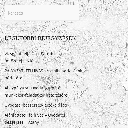
LEGUTÓBBI BEJEGYZÉSEK
Vizsgálati eljárás – Sarud
öntözőfejlesztés
PÁLYÁZATI FELHÍVÁS szociális bérlakások
bérletére
Álláypályázat Óvoda Igazgató
munkakör/feladatkör betöltésére
Óvodatej beszerzés- értékelő lap
Ajánlattételi felhívás – Óvodatej
beszerzés – Átány