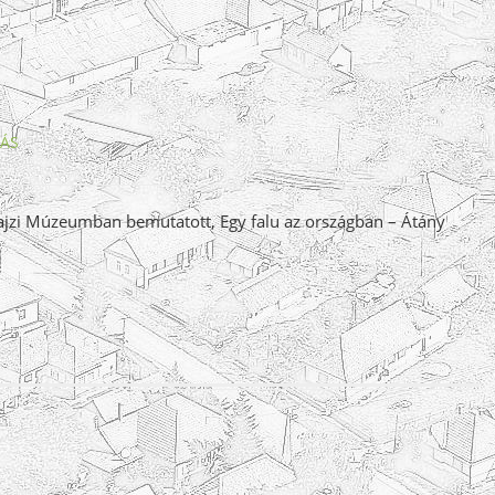
LÁS
rajzi Múzeumban bemutatott, Egy falu az országban – Átány