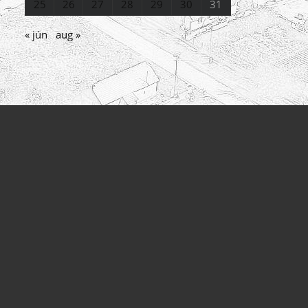
25
26
27
28
29
30
31
« jún
aug »