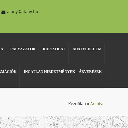
atany@atany.hu
IA
PÁLYÁZATOK
KAPCSOLAT
ADATVÉDELEM
ORMÁCIÓK
INGATLAN HIRDETMÉNYEK – ÁRVERÉSEK
Kezdőlap
»
Archive