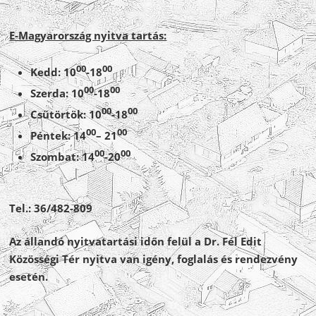
E-Magyarország nyitva tartás:
00
00
Kedd: 10
-18
00
00
Szerda: 10
-18
00
00
Csütörtök: 10
-18
00
00
Péntek: 14
– 21
00
00
Szombat: 14
-20
Tel.: 36/482-809
Az állandó nyitvatartási időn felül a Dr. Fél Edit
Közösségi Tér nyitva van igény, foglalás és rendezvény
esetén.