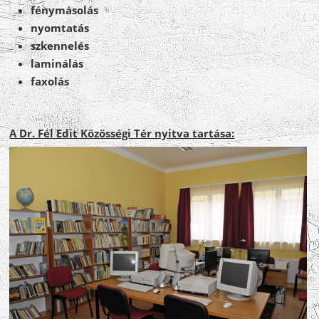
fénymásolás
nyomtatás
szkennelés
laminálás
faxolás
A Dr. Fél Edit Közösségi Tér nyitva tartása: