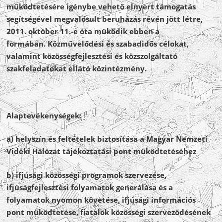
működtetésére igénybe vehető elnyert támogatás
segítségével megvalósult beruházás révén jött létre,
2011. október 11.-e óta működik ebben a
formában. Közművelődési és szabadidős célokat,
valamint közösségfejlesztési és közszolgáltató
szakfeladatokat ellátó közintézmény.
Alaptevékenységek:
a) helyszín és feltételek biztosítása a Magyar Nemzeti
Vidéki Hálózat tájékoztatási pont működtetéséhez
b) ifjúsági közösségi programok szervezése,
ifjúságfejlesztési folyamatok generálása és a
folyamatok nyomon követése, ifjúsági információs
pont működtetése, fiatalok közösségi szerveződésének