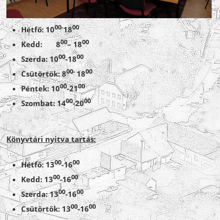
00-
00
Hétfő: 10
18
00
00
Kedd: 8
– 18
00
00
Szerda: 10
-18
00-
00
Csütörtök: 8
18
00
00
Péntek: 10
-21
00
00
Szombat: 14
-20
Könyvtári nyitva tartás:
00
00
Hétfő: 13
-16
00
00
Kedd: 13
-16
00
00
Szerda: 13
-16
00
00
Csütörtök: 13
-16