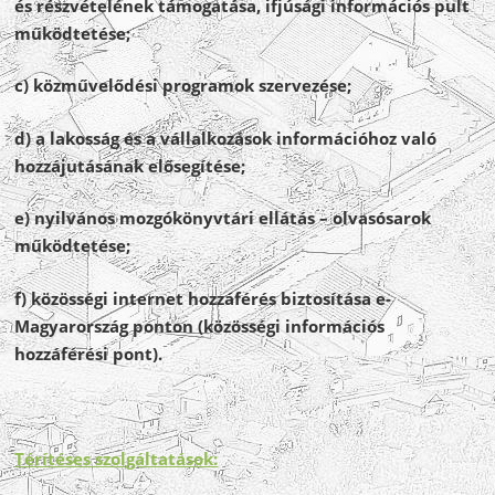
és részvételének támogatása, ifjúsági információs pult
működtetése;
c) közművelődési programok szervezése;
d) a lakosság és a vállalkozások információhoz való
hozzájutásának elősegítése;
e) nyilvános mozgókönyvtári ellátás – olvasósarok
működtetése;
f) közösségi internet hozzáférés biztosítása e-
Magyarország ponton (közösségi információs
hozzáférési pont).
Térítéses szolgáltatások: