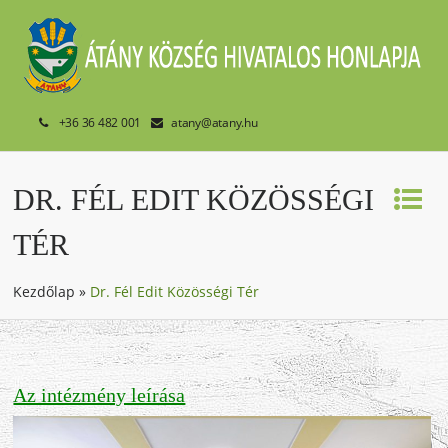
+36 36 482 001
atany@atany.hu
DR. FÉL EDIT KÖZÖSSÉGI
TÉR
Kezdőlap
»
Dr. Fél Edit Közösségi Tér
Az intézmény leírása