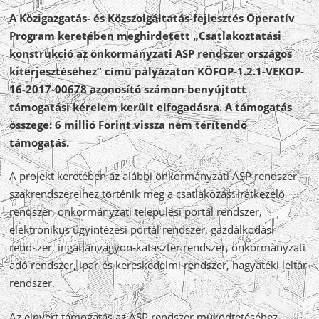
A Közigazgatás- és Közszolgáltatás-fejlesztés Operatív
Program keretében meghirdetett „Csatlakoztatási
konstrukció az önkormányzati ASP rendszer országos
kiterjesztéséhez” című pályázaton KÖFOP-1.2.1-VEKOP-
16-2017-00678 azonosító számon benyújtott
támogatási kérelem került elfogadásra. A támogatás
összege: 6 millió Forint vissza nem térítendő
támogatás.
A projekt keretében az alábbi önkormányzati ASP rendszer
szakrendszereihez történik meg a csatlakozás: iratkezelő
rendszer, önkormányzati települési portál rendszer,
elektronikus ügyintézési portál rendszer, gazdálkodási
rendszer, ingatlanvagyon-kataszter rendszer, önkormányzati
adó rendszer, ipar-és kereskedelmi rendszer, hagyatéki leltár
rendszer.
Az elnyert támogatás az ASP rendszer működtetéséhez