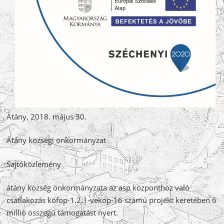
Átány, 2018. május 30.
Átány községi önkormányzat
Sajtóközlemény
átány község önkormányzata az asp központhoz való
csatlakozás köfop-1.2.1-vekop-16 számú projekt keretében 6
millió összegű támogatást nyert.