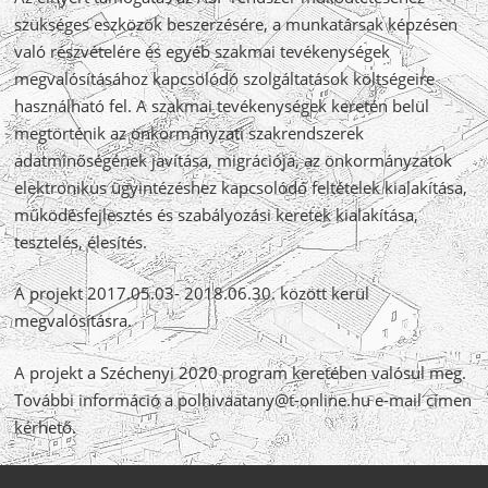
szükséges eszközök beszerzésére, a munkatársak képzésen
való részvételére és egyéb szakmai tevékenységek
megvalósításához kapcsolódó szolgáltatások költségeire
használható fel. A szakmai tevékenységek keretén belül
megtörténik az önkormányzati szakrendszerek
adatminőségének javítása, migrációja, az önkormányzatok
elektronikus ügyintézéshez kapcsolódó feltételek kialakítása,
működésfejlesztés és szabályozási keretek kialakítása,
tesztelés, élesítés.
A projekt 2017.05.03- 2018.06.30. között kerül
megvalósításra.
A projekt a Széchenyi 2020 program keretében valósul meg.
További információ a polhivaatany@t-online.hu e-mail címen
kérhető.