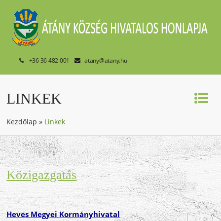
+36 36 482 001
atany@atany.hu
LINKEK
Kezdőlap
»
Linkek
Közigazgatás
Heves Megyei Kormányhivatal