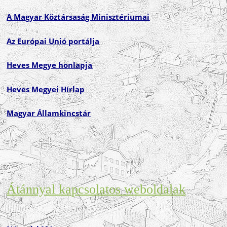
A Magyar Köztársaság Minisztériumai
Az Európai Unió portálja
Heves Megye honlapja
Heves Megyei Hírlap
Magyar Államkincstár
Átánnyal kapcsolatos weboldalak