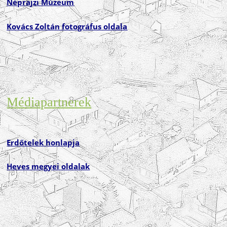
Néprajzi Múzeum
Kovács Zoltán fotográfus oldala
Médiapartnerek
Erdőtelek honlapja
Heves megyei oldalak