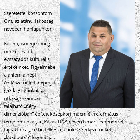
Szeretettel köszöntöm
Önt, az átányi lakosság
nevében honlapunkon.
Kérem, ismerjen meg
minket és több
évszázados kulturális
értékeinket. Figyelmébe
ajánlom a népi
építészetünket, néprajzi
gazdagságunkat, a
ritkaság számban
található „négy
dimenzióban” épített középkori műemlék református
templomunkat, a „Kakas Ház” néven ismert, berendezett
tájházunkat, kétbeltelkes település szerkezetünket, a
„kőkoporsó” legendáját.