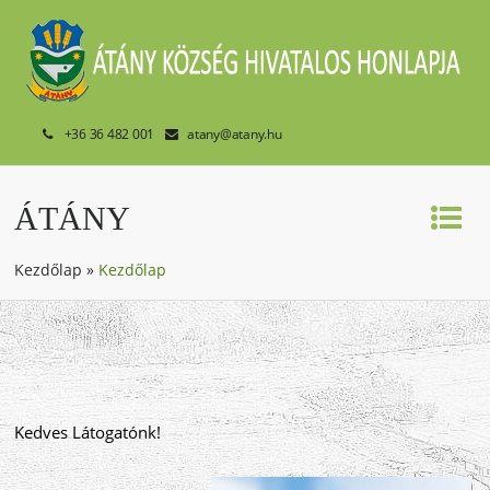
+36 36 482 001
atany@atany.hu
ÁTÁNY
Kezdőlap
»
Kezdőlap
Kedves Látogatónk!