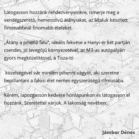
Látogasson hozzánk rendezvényeinkre, ismerje meg a
vendégszerető, nemesszívű átányiakat, az általuk készített
finomabbnál finomabb ételeket.
„Átány a pihenő falu”, ideális fekvése a Hanyi-ér két partján
csendes, jó levegőjű környezetével, az M3-as autópályán
gyors megközelítéssel, a Tisza-tó
közelségével vár minden pihenni vágyót, aki szeretne
bepillantani a falusi élet nemes egyszerűségű ritmusába.
Kérem, lapozgasson kedvére honlapunkon és látogasson el
hozzánk. Szeretettel várjuk. A lakosság nevében:
Jámbor Dénes