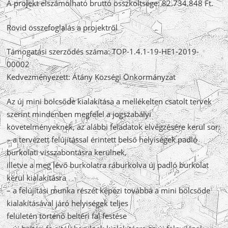
A projekt elszámolható bruttó összköltsége: 82.734.848 Ft.
Rövid összefoglalás a projektről
Támogatási szerződés száma: TOP-1.4.1-19-HE1-2019-
00002
Kedvezményezett: Átány Községi Önkormányzat
Az új mini bölcsőde kialakítása a mellékelten csatolt tervek
szerint mindenben megfelel a jogszabályi
követelményeknek, az alábbi feladatok elvégzésére kerül sor:
– a tervezett felújítással érintett belső helyiségek padló
burkolati visszabontásra kerülnek,
illetve a meg lévő burkolatra ráburkolva új padló burkolat
kerül kialakításra
– a felújítási munka részét képezi továbbá a mini bölcsőde
kialakításával járó helyiségek teljes
felületén történő beltéri fal festése