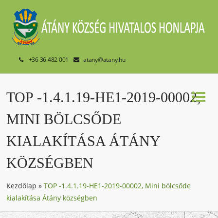
+36 36 482 001
atany@atany.hu
TOP -1.4.1.19-HE1-2019-00002,
MINI BÖLCSŐDE
KIALAKÍTÁSA ÁTÁNY
KÖZSÉGBEN
Kezdőlap
»
TOP -1.4.1.19-HE1-2019-00002, Mini bölcsőde
kialakítása Átány községben