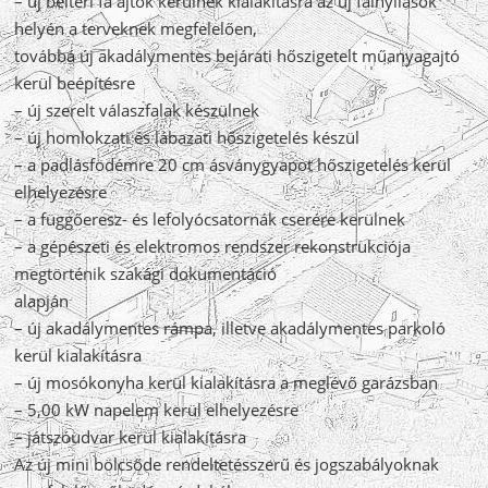
– új beltéri fa ajtók kerülnek kialakításra az új falnyílások
helyén a terveknek megfelelően,
továbbá új akadálymentes bejárati hőszigetelt műanyagajtó
kerül beépítésre
– új szerelt válaszfalak készülnek
– új homlokzati és lábazati hőszigetelés készül
– a padlásfödémre 20 cm ásványgyapot hőszigetelés kerül
elhelyezésre
– a függőeresz- és lefolyócsatornák cserére kerülnek
– a gépészeti és elektromos rendszer rekonstrukciója
megtörténik szakági dokumentáció
alapján
– új akadálymentes rámpa, illetve akadálymentes parkoló
kerül kialakításra
– új mosókonyha kerül kialakításra a meglévő garázsban
– 5,00 kW napelem kerül elhelyezésre
– játszóudvar kerül kialakításra
Az új mini bölcsőde rendeltetésszerű és jogszabályoknak