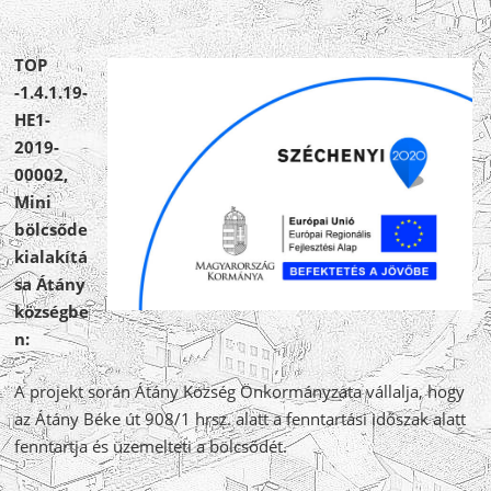
TOP
-1.4.1.19-
HE1-
2019-
00002,
Mini
bölcsőde
kialakítá
sa Átány
községbe
n:
A projekt során Átány Község Önkormányzata vállalja, hogy
az Átány Béke út 908/1 hrsz. alatt a fenntartási időszak alatt
fenntartja és üzemelteti a bölcsődét.