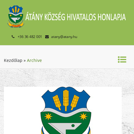
+36 36 482 001
atany@atany.hu
Kezdőlap
»
Archive