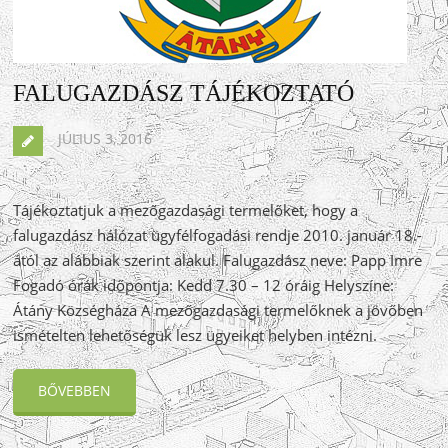
FALUGAZDÁSZ TÁJÉKOZTATÓ
JÚLIUS 3, 2016
Tájékoztatjuk a mezőgazdasági termelőket, hogy a
falugazdász hálózat ügyfélfogadási rendje 2010. január 18.-
ától az alábbiak szerint alakul. Falugazdász neve: Papp Imre
Fogadó órák időpontja: Kedd 7.30 – 12 óráig Helyszíne:
Átány Községháza A mezőgazdasági termelőknek a jövőben
ismételten lehetőségük lesz ügyeiket helyben intézni.
BŐVEBBEN