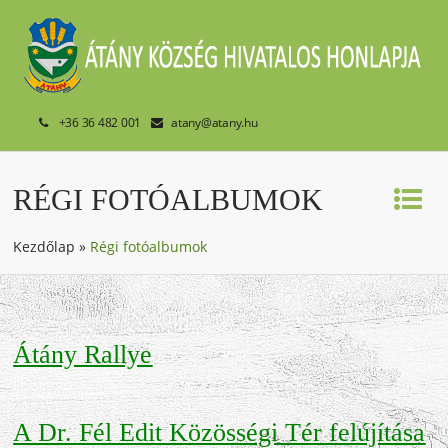
+36 36 482 001
atany@atany.hu
RÉGI FOTÓALBUMOK
Kezdőlap
»
Régi fotóalbumok
Átány Rallye
A Dr. Fél Edit Közösségi Tér felújítása