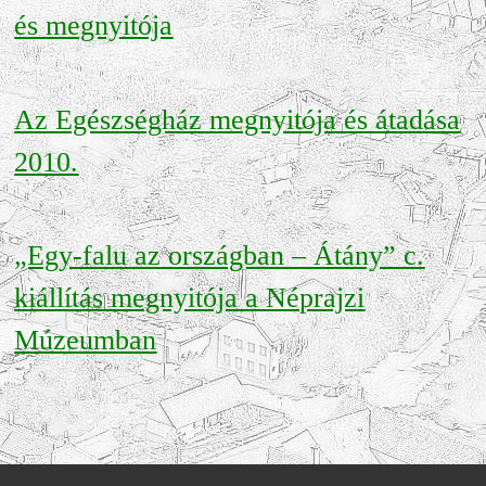
és megnyitója
Az Egészségház megnyitója és átadása
2010.
„Egy-falu az országban – Átány” c.
kiállítás megnyitója a Néprajzi
Múzeumban