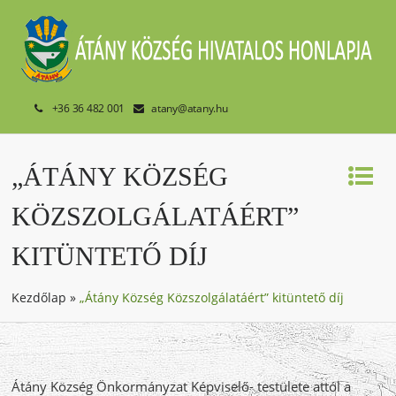
+36 36 482 001
atany@atany.hu
„ÁTÁNY KÖZSÉG
KÖZSZOLGÁLATÁÉRT”
KITÜNTETŐ DÍJ
Kezdőlap
»
„Átány Község Közszolgálatáért” kitüntető díj
Átány Község Önkormányzat Képviselő- testülete attól a