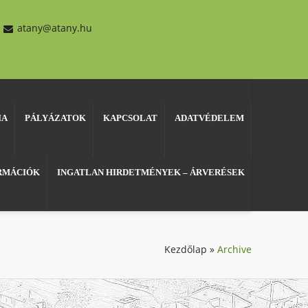
atany@atany.hu
IA
PÁLYÁZATOK
KAPCSOLAT
ADATVÉDELEM
ORMÁCIÓK
INGATLAN HIRDETMÉNYEK – ÁRVERÉSEK
Kezdőlap
»
Archive