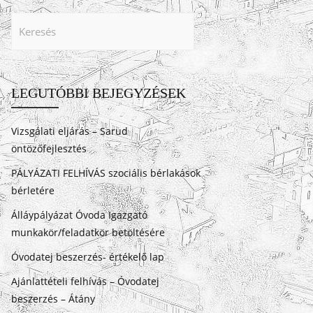
LEGUTÓBBI BEJEGYZÉSEK
Vizsgálati eljárás – Sarud
öntözőfejlesztés
PÁLYÁZATI FELHÍVÁS szociális bérlakások
bérletére
Álláypályázat Óvoda Igazgató
munkakör/feladatkör betöltésére
Óvodatej beszerzés- értékelő lap
Ajánlattételi felhívás – Óvodatej
beszerzés – Átány