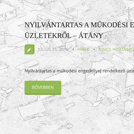
NYILVÁNTARTAS A MŰKODÉSI 
ÜZLETEKRŐL – ÁTÁNY
JÚLIUS 25, 2016
HÍREK
NINCS HOZZÁSZÓ
Nyilvántartas a műkodési engedéllyel rendelkező üzl
BŐVEBBEN