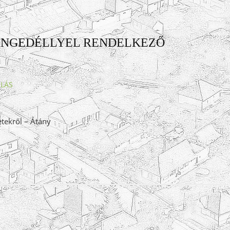
ENGEDÉLLYEL RENDELKEZŐ
LÁS
etekről – Átány