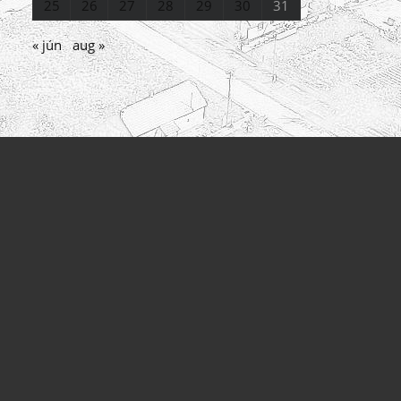
25
26
27
28
29
30
31
« jún
aug »