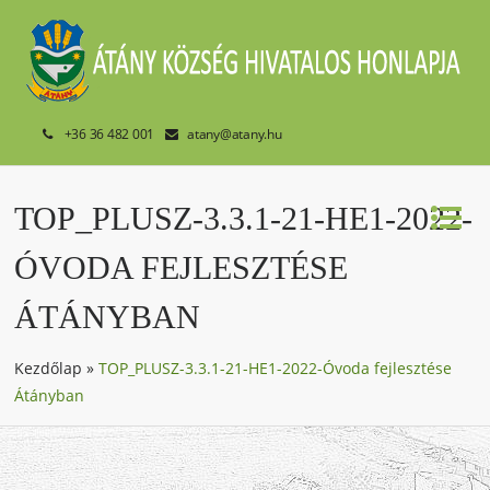
+36 36 482 001
atany@atany.hu
TOP_PLUSZ-3.3.1-21-HE1-2022-
ÓVODA FEJLESZTÉSE
ÁTÁNYBAN
Kezdőlap
»
TOP_PLUSZ-3.3.1-21-HE1-2022-Óvoda fejlesztése
Átányban