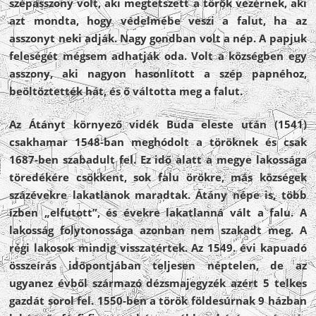
szépasszony volt, aki megtetszett a török vezérnek, aki
azt mondta, hogy védelmébe veszi a falut, ha az
asszonyt neki adják. Nagy gondban volt a nép. A papjuk
feleségét mégsem adhatják oda. Volt a községben egy
asszony, aki nagyon hasonlított a szép papnéhoz,
beöltöztették hát, és ő váltotta meg a falut.
Az Átányt környező vidék Buda eleste után (1541)
csakhamar 1548-ban meghódolt a töröknek és csak
1687-ben szabadult fel. Ez idő alatt a megye lakossága
töredékére csökkent, sok falu örökre, más községek
százévekre lakatlanok maradtak. Átány népe is, több
ízben „elfutott”, és évekre lakatlanná vált a falu. A
lakosság folytonossága azonban nem szakadt meg. A
régi lakosok mindig visszatértek. Az 1549. évi kapuadó
összeírás időpontjában teljesen néptelen, de az
ugyanez évből származó dézsmajegyzék azért 5 telkes
gazdát sorol fel. 1550-ben a török földesúrnak 9 házban