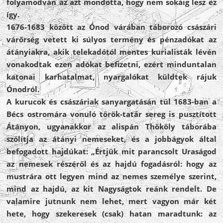
folyamodván az azt mondotta, hogy nem sokáig lesz ez
így.
1676-1683 között az Ónod várában táborozó császári
várőrség vetett ki súlyos termény és pénzadókat az
átányiakra, akik telekadótól mentes kurialisták lévén
vonakodtak ezen adókat befizetni, ezért minduntalan
katonai karhatalmat, nyargalókat küldtek rájuk
Ónodról.
A kurucok és császáriak sanyargatásán túl 1683-ban a
Bécs ostromára vonuló török-tatár sereg is pusztított
Átányon, ugyanakkor az alispán Thököly táborába
szólítja az átányi nemeseket, és a jobbágyok által
befogadott hajdúkat: „Értjük mit parancsolt Uraságod
az nemesek részéről és az hajdú fogadásról: hogy az
mustrára ott legyen mind az nemes személye szerint,
mind az hajdú, az kit Nagyságtok reánk rendelt. De
valamire jutnunk nem lehet, mert vagyon már két
hete, hogy szekeresek (csak) hatan maradtunk: az