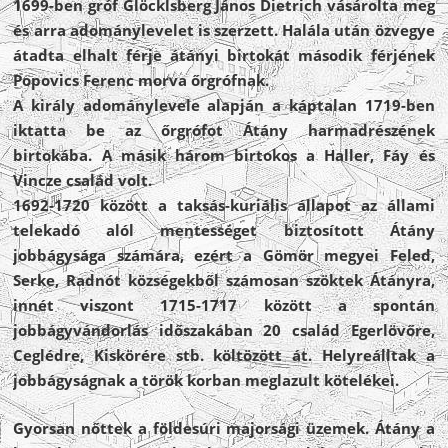
1699-ben gróf Glöcklsberg János Dietrich vásárolta meg
és arra adománylevelet is szerzett. Halála után özvegye
átadta elhalt férje átányi birtokát második férjének
Popovics Ferenc morva őrgrófnak.
A király adománylevele alapján a káptalan 1719-ben
iktatta be az őrgrófot Átány harmadrészének
birtokába. A másik három birtokos a Haller, Fáy és
Vincze család volt.
1692-1720 között a taksás-kuriális állapot az állami
telekadó alól mentességet biztosított Átány
jobbágysága számára, ezért a Gömör megyei Feled,
Serke, Radnót községekből számosan szöktek Átányra,
innét viszont 1715-1717 között a spontán
jobbágyvándorlás időszakában 20 család Egerlövőre,
Ceglédre, Kiskörére stb. költözött át. Helyreálltak a
jobbágyságnak a török korban meglazult kötelékei.
Gyorsan nőttek a földesúri majorsági üzemek. Átány a