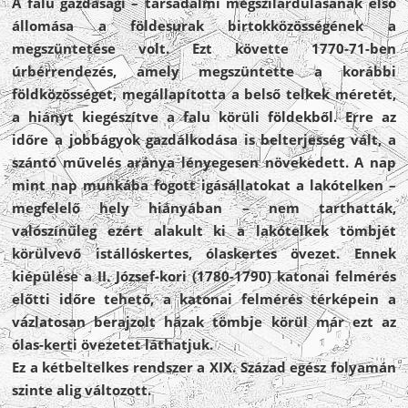
A falu gazdasági – társadalmi megszilárdulásának első
állomása a földesurak birtokközösségének a
megszüntetése volt. Ezt követte 1770-71-ben
úrbérrendezés, amely megszüntette a korábbi
földközösséget, megállapította a belső telkek méretét,
a hiányt kiegészítve a falu körüli földekből. Erre az
időre a jobbágyok gazdálkodása is belterjesség vált, a
szántó művelés aránya lényegesen növekedett. A nap
mint nap munkába fogott igásállatokat a lakótelken –
megfelelő hely hiányában – nem tarthatták,
valószínűleg ezért alakult ki a lakótelkek tömbjét
körülvevő istállóskertes, ólaskertes övezet. Ennek
kiépülése a II. József-kori (1780-1790) katonai felmérés
előtti időre tehető, a katonai felmérés térképein a
vázlatosan berajzolt házak tömbje körül már ezt az
ólas-kerti övezetet láthatjuk.
Ez a kétbeltelkes rendszer a XIX. Század egész folyamán
szinte alig változott.