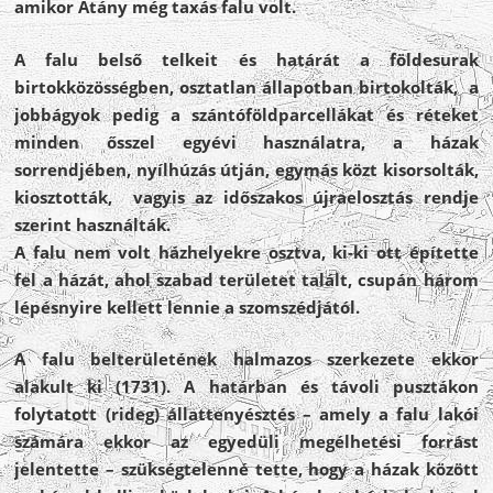
amikor Átány még taxás falu volt.
A falu belső telkeit és határát a földesurak
birtokközösségben, osztatlan állapotban birtokolták, a
jobbágyok pedig a szántóföldparcellákat és réteket
minden ősszel egyévi használatra, a házak
sorrendjében, nyílhúzás útján, egymás közt kisorsolták,
kiosztották, vagyis az időszakos újraelosztás rendje
szerint használták.
A falu nem volt házhelyekre osztva, ki-ki ott építette
fel a házát, ahol szabad területet talált, csupán három
lépésnyire kellett lennie a szomszédjától.
A falu belterületének halmazos szerkezete ekkor
alakult ki (1731). A határban és távoli pusztákon
folytatott (rideg) állattenyésztés – amely a falu lakói
számára ekkor az egyedüli megélhetési forrást
jelentette – szükségtelenné tette, hogy a házak között