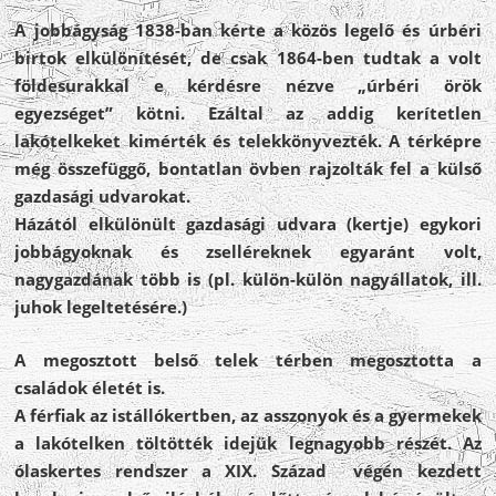
A jobbágyság 1838-ban kérte a közös legelő és úrbéri
birtok elkülönítését, de csak 1864-ben tudtak a volt
földesurakkal e kérdésre nézve „úrbéri örök
egyezséget” kötni. Ezáltal az addig kerítetlen
lakótelkeket kimérték és telekkönyvezték. A térképre
még összefüggő, bontatlan övben rajzolták fel a külső
gazdasági udvarokat.
Házától elkülönült gazdasági udvara (kertje) egykori
jobbágyoknak és zselléreknek egyaránt volt,
nagygazdának több is (pl. külön-külön nagyállatok, ill.
juhok legeltetésére.)
A megosztott belső telek térben megosztotta a
családok életét is.
A férfiak az istállókertben, az asszonyok és a gyermekek
a lakótelken töltötték idejük legnagyobb részét. Az
ólaskertes rendszer a XIX. Század végén kezdett