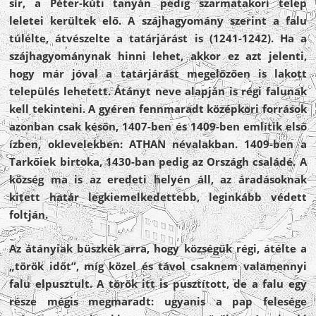
sír, a Péter-kúti tanyán pedig szarmatakori telep
leletei kerültek elő. A szájhagyomány szerint a falu
túlélte, átvészelte a tatárjárást is (1241-1242). Ha a
szájhagyománynak hinni lehet, akkor ez azt jelenti,
hogy már jóval a tatárjárást megelőzően is lakott
település lehetett. Átányt neve alapján is régi falunak
kell tekinteni. A gyéren fennmaradt középkori források
azonban csak későn, 1407-ben és 1409-ben említik első
ízben, oklevelekben: ATHAN névalakban. 1409-ben a
Tarkőiek birtoka, 1430-ban pedig az Országh családé. A
község ma is az eredeti helyén áll, az áradásoknak
kitett határ legkiemelkedettebb, leginkább védett
foltján.
Az átányiak büszkék arra, hogy községük régi, átélte a
„török időt”, míg közel és távol csaknem valamennyi
falu elpusztult. A török itt is pusztított, de a falu egy
része mégis megmaradt: ugyanis a pap felesége