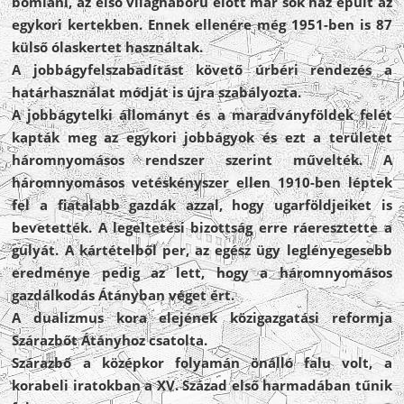
bomlani, az első világháború előtt már sok ház épült az
egykori kertekben. Ennek ellenére még 1951-ben is 87
külső ólaskertet használtak.
A jobbágyfelszabadítást követő úrbéri rendezés a
határhasználat módját is újra szabályozta.
A jobbágytelki állományt és a maradványföldek felét
kapták meg az egykori jobbágyok és ezt a területet
háromnyomásos rendszer szerint művelték. A
háromnyomásos vetéskényszer ellen 1910-ben léptek
fel a fiatalabb gazdák azzal, hogy ugarföldjeiket is
bevetették. A legeltetési bizottság erre ráeresztette a
gulyát. A kártételből per, az egész ügy leglényegesebb
eredménye pedig az lett, hogy a háromnyomásos
gazdálkodás Átányban véget ért.
A dualizmus kora elejének közigazgatási reformja
Szárazbőt Átányhoz csatolta.
Szárazbő a középkor folyamán önálló falu volt, a
korabeli iratokban a XV. Század első harmadában tűnik