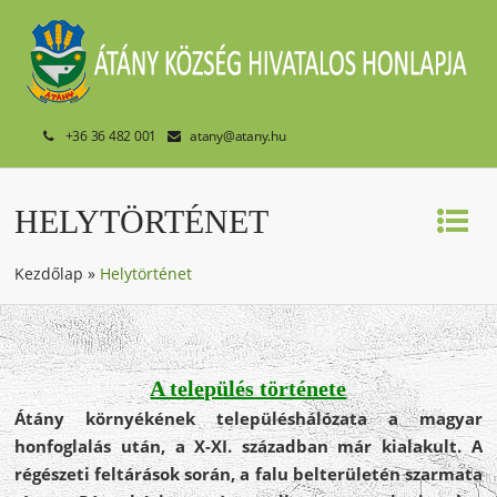
+36 36 482 001
atany@atany.hu
HELYTÖRTÉNET
Kezdőlap
»
Helytörténet
A település története
Átány környékének településhálózata a magyar
honfoglalás után, a X-XI. században már kialakult. A
régészeti feltárások során, a falu belterületén szarmata