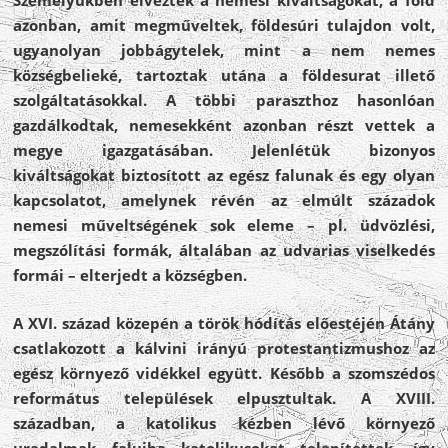
Személyükben élvezték a nemesi kiváltságokat, a föld
azonban, amit megműveltek, földesúri tulajdon volt,
ugyanolyan jobbágytelek, mint a nem nemes
községbelieké, tartoztak utána a földesurat illető
szolgáltatásokkal. A többi paraszthoz hasonlóan
gazdálkodtak, nemesekként azonban részt vettek a
megye igazgatásában. Jelenlétük bizonyos
kiváltságokat biztosított az egész falunak és egy olyan
kapcsolatot, amelynek révén az elmúlt századok
nemesi műveltségének sok eleme – pl. üdvözlési,
megszólítási formák, általában az udvarias viselkedés
formái – elterjedt a községben.
A XVI. század közepén a török hódítás előestéjén Átány
csatlakozott a kálvini irányú protestantizmushoz az
egész környező vidékkel együtt. Később a szomszédos
református települések elpusztultak. A XVIII.
században, a katolikus kézben lévő környező
uradalmak faluiba katolikusokat telepítettek, így