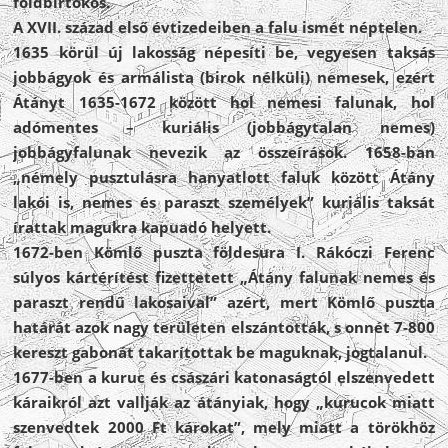
földbirtokos.
A XVII. század első évtizedeiben a falu ismét néptelen.
1635 körül új lakosság népesíti be, vegyesen taksás
jobbágyok és armálista (birok nélküli) nemesek, ezért
Átányt 1635-1672 között hol nemesi falunak, hol
adómentes – kuriális (jobbágytalan nemes)
jobbágyfalunak nevezik az összeírások. 1658-ban
„némely pusztulásra hanyatlott faluk között Átány
lakói is, nemes és paraszt személyek” kuriális taksát
írattak magukra kapuadó helyett.
1672-ben Kömlő puszta földesura I. Rákóczi Ferenc
súlyos kártérítést fizettetett „Átány falunak nemes és
paraszt rendű lakosaival” azért, mert Kömlő puszta
határát azok nagy területen elszántották, s onnét 7-800
kereszt gabonát takarítottak be maguknak, jogtalanul.
1677-ben a kuruc és császári katonaságtól elszenvedett
káraikról azt vallják az átányiak, hogy „kurucok miatt
szenvedtek 2000 Ft károkat”, mely miatt a törökhöz