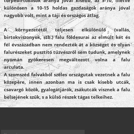
törpebirtokosok aránya jóval kisebb, az 5-10, illetve
különösen a 10-15 holdas gazdaságok aránya jóval
nagyobb volt, mint a táji és országos átlag.
A környezetétől teljesen elkülönülő (vallás,
birtokviszonyok, stb.) falu földesurai az elmúlt két és
fél évszázadban nem rendezték át a községet és olyan
falurészeket pusztító tűzvészről sem tudunk, amelynek
nyomán gyökeresen megváltozott volna a falu
arculata.
A szomszéd falvakból széles országutak vezetnek a falu
közepére, innen azonban ma is csak kisebb utcák,
csavargó közök, gyalogátjárók, zsákutcák visznek a falu
belsejének szűk, s a külső részek tágas telkeihez.