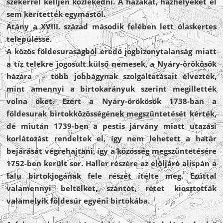
szekérrel kelljen közlekedni. A házakat, házhelyeket el
sem kerítették egymástól.
Átány a XVIII. század második felében lett ólaskertes
településsé.
A közös földesuraságból eredő jogbizonytalanság miatt
a tíz telekre jogosult külső nemesek, a Nyáry-örökösök
házára – több jobbágynak szolgáltatásait élvezték,
mint amennyi a birtokarányuk szerint megillették
volna őket. Ezért a Nyáry-örökösök 1738-ban a
földesurak birtokközösségének megszüntetését kérték,
de miután 1739-ben a pestis járvány miatt utazási
korlátozást rendeltek el, így nem lehetett a határ
bejárását végrehajtani, így a közösség megszüntetésére
1752-ben került sor. Haller részére az elöljáró alispán a
falu birtokjogának fele részét ítélte meg. Ezúttal
valamennyi beltelket, szántót, rétet kiosztották
valamelyik földesúr egyéni birtokába.