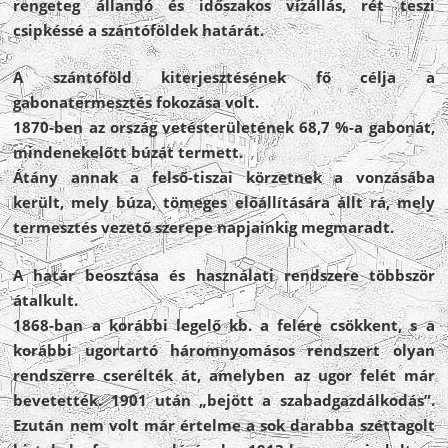
rengeteg állandó és időszakos vízállás, rét teszi
csipkéssé a szántóföldek határát.
A szántóföld kiterjesztésének fő célja a
gabonatermesztés fokozása volt.
1870-ben az ország vetésterületének 68,7 %-a gabonát,
mindenekelőtt búzát termett.
Átány annak a felső-tiszai körzetnek a vonzásába
került, mely búza, tömeges előállítására állt rá, mely
termesztés vezető szerepe napjainkig megmaradt.
A határ beosztása és használati rendszere többször
átalkult.
1868-ban a korábbi legelő kb. a felére csökkent, s a
korábbi ugortartó háromnyomásos rendszert olyan
rendszerre cserélték át, amelyben az ugor felét már
bevetették. 1901 után „bejött a szabadgazdálkodás”.
Ezután nem volt már értelme a sok darabba széttagolt