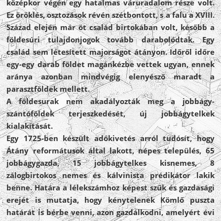
középkor végén egy hatalmas váruradalom része volt.
Ez öröklés, osztozások révén szétbontott, s a falu a XVIII.
Század elején már öt család birtokában volt, később a
földesúri tulajdonjogok tovább darabolódtak. Egy
család sem létesített majorságot átányon. Időről időre
egy-egy darab földet magánkézbe vettek ugyan, ennek
aránya azonban mindvégig elenyésző maradt a
parasztföldek mellett.
A földesurak nem akadályozták meg a jobbágy-
szántóföldek terjeszkedését, új jobbágytelkek
kialakítását.
Egy 1725-ben készült adókivetés arról tudósít, hogy
Átány reformátusok által lakott, népes település, 65
jobbágygazda, 15 jobbágytelkes kisnemes, 8
zálogbirtokos nemes és kálvinista prédikátor lakik
benne. Határa a lélekszámhoz képest szűk és gazdasági
erejét is mutatja, hogy kénytelenek Kömlő puszta
határát is bérbe venni, azon gazdálkodni, amelyért évi