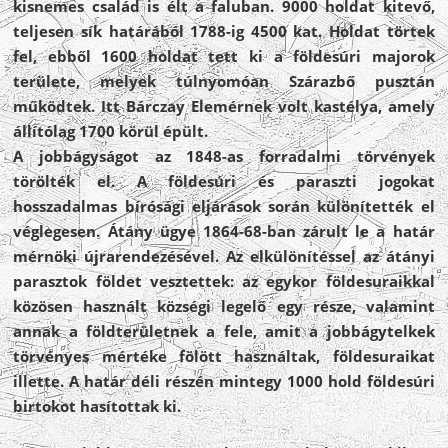
kisnemes család is élt a faluban. 9000 holdat kitevő,
teljesen sík határából 1788-ig 4500 kat. Holdat törtek
fel, ebből 1600 holdat tett ki a földesúri majorok
területe, melyek túlnyomóan Szárazbő pusztán
működtek. Itt Bárczay Elemérnek volt kastélya, amely
állítólag 1700 körül épült.
A jobbágyságot az 1848-as forradalmi törvények
törölték el. A földesúri és paraszti jogokat
hosszadalmas bírósági eljárások során különítették el
véglegesen. Átány ügye 1864-68-ban zárult le a határ
mérnöki újrarendezésével. Az elkülönítéssel az átányi
parasztok földet vesztettek: az egykor földesuraikkal
közösen használt községi legelő egy része, valamint
annak a földterületnek a fele, amit a jobbágytelkek
törvényes mértéke fölött használtak, földesuraikat
illette. A határ déli részén mintegy 1000 hold földesúri
birtokot hasítottak ki.