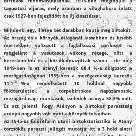
birtokok fennmaradásának. 1913-ban megindult a
tagosítási eljárás, mely azonban a világháború miatt
csak 1927-ben fejeződött be új kiosztással.
Mindenki egy, illetve két darabban kapta meg birtokát.
Az ország és a környék átlagánál lassabban és kisebb
mértékben változott a foglalkozási szerkezet is:
megjelent a vasutasok vékony rétege, nőtt a
kereskedelmi és a közalkalmazottak száma – de még
1949-ben is az átányi keresők 88,4 %-a dolgozott a
mezőgazdaságban 1935-ben a mezőgazdasági keresők
11,1 %-a rendelkezett 10 holdnál nagyobb
földterülettel, a törpebirtokos napszámosok,
mezőgazdasági munkások, cselédek aránya 58,3% volt.
Ez azt jelenti, hogy Átányon a birtokos parasztság
aránya nagyobb volt mint a környék falvaiban.
Az 1945-ös földreform utáni birtokstatisztika is Átány
törzsökös paraszti jellegét mutatja: itt a 3 hold alatti