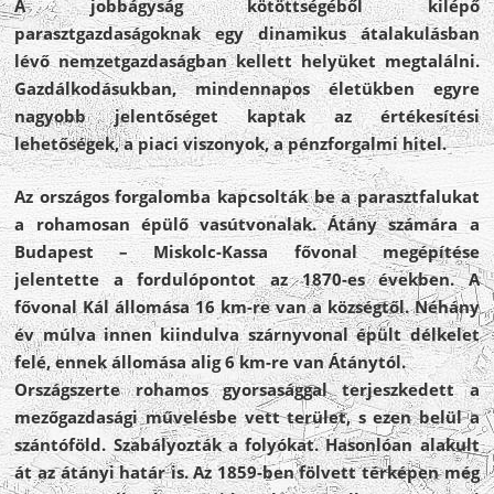
A jobbágyság kötöttségéből kilépő
parasztgazdaságoknak egy dinamikus átalakulásban
lévő nemzetgazdaságban kellett helyüket megtalálni.
Gazdálkodásukban, mindennapos életükben egyre
nagyobb jelentőséget kaptak az értékesítési
lehetőségek, a piaci viszonyok, a pénzforgalmi hitel.
Az országos forgalomba kapcsolták be a parasztfalukat
a rohamosan épülő vasútvonalak. Átány számára a
Budapest – Miskolc-Kassa fővonal megépítése
jelentette a fordulópontot az 1870-es években. A
fővonal Kál állomása 16 km-re van a községtől. Néhány
év múlva innen kiindulva szárnyvonal épült délkelet
felé, ennek állomása alig 6 km-re van Átánytól.
Országszerte rohamos gyorsasággal terjeszkedett a
mezőgazdasági művelésbe vett terület, s ezen belül a
szántóföld. Szabályozták a folyókat. Hasonlóan alakult
át az átányi határ is. Az 1859-ben fölvett térképen még