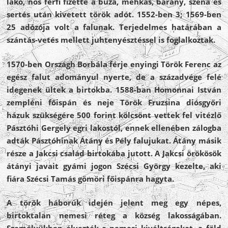
lakó, nős férfi fizette a búza, méhkas, bárány, széna és
sertés után kivetett török adót. 1552-ben 3; 1569-ben
25 adózója volt a falunak. Terjedelmes határában a
szántás-vetés mellett juhtenyésztéssel is foglalkoztak.
1570-ben Országh Borbála férje enyingi Török Ferenc az
egész falut adományul nyerte, de a századvége felé
idegenek ültek a birtokba. 1588-ban Homonnai István
zempléni főispán és neje Török Fruzsina diósgyőri
házuk szükségére 500 forint kölcsönt vettek fel vitézlő
Pásztóhi Gergely egri lakostól, ennek ellenében zálogba
adták Pásztóhinak Átány és Pély falujukat. Átány másik
része a Jakcsi család birtokába jutott. A Jakcsi örökösök
átányi javait gyámi jogon Szécsi György kezelte, aki
fiára Szécsi Tamás gömöri főispánra hagyta.
A török háborúk idején jelent meg egy népes,
birtoktalan nemesi réteg a község lakosságában.