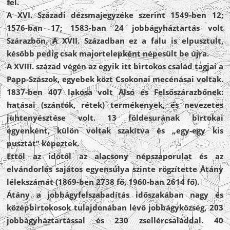
fel.
A XVI. Századi dézsmajegyzéke szerint 1549-ben 12;
1576-ban 17; 1583-ban 24 jobbágyháztartás volt
Szárazbőn. A XVII. Században ez a falu is elpusztult,
később pedig csak majortelepként népesült be újra.
A XVIII. század végén az egyik itt birtokos család tagjai a
Papp-Szászok, egyebek közt Csokonai mecénásai voltak.
1837-ben 407 lakosa volt Alsó és Felsőszárazbőnek:
hatásai (szántók, rétek) termékenyek, és nevezetes
juhtenyésztése volt. 13 földesurának birtokai
egyenként, külön voltak szakítva és „egy-egy kis
pusztát” képeztek.
Ettől az időtől az alacsony népszaporulat és az
elvándorlás sajátos egyensúlya szinte rögzítette Átány
lélekszámát (1869-ben 2738 fő, 1960-ban 2614 fő).
Átány a jobbágyfelszabadítás időszakában nagy és
középbirtokosok tulajdonában lévő jobbágyközség, 203
jobbágyháztartással és 230 zsellércsaláddal. 40