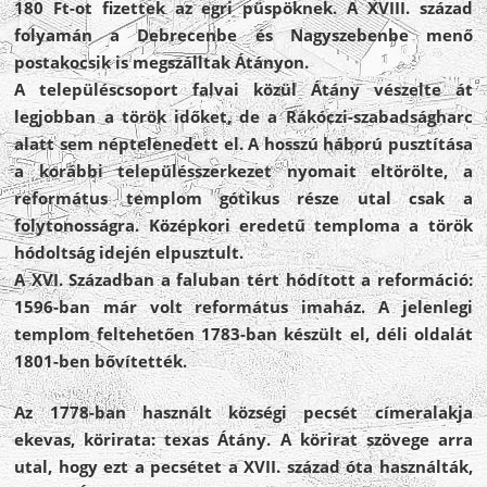
180 Ft-ot fizettek az egri püspöknek. A XVIII. század
folyamán a Debrecenbe és Nagyszebenbe menő
postakocsik is megszálltak Átányon.
A településcsoport falvai közül Átány vészelte át
legjobban a török időket, de a Rákóczi-szabadságharc
alatt sem néptelenedett el. A hosszú háború pusztítása
a korábbi településszerkezet nyomait eltörölte, a
református templom gótikus része utal csak a
folytonosságra. Középkori eredetű temploma a török
hódoltság idején elpusztult.
A XVI. Században a faluban tért hódított a reformáció:
1596-ban már volt református imaház. A jelenlegi
templom feltehetően 1783-ban készült el, déli oldalát
1801-ben bővítették.
Az 1778-ban használt községi pecsét címeralakja
ekevas, körirata: texas Átány. A körirat szövege arra
utal, hogy ezt a pecsétet a XVII. század óta használták,