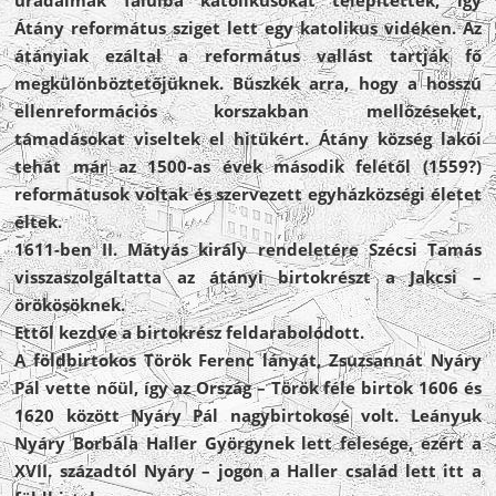
Átány református sziget lett egy katolikus vidéken. Az
átányiak ezáltal a református vallást tartják fő
megkülönböztetőjüknek. Büszkék arra, hogy a hosszú
ellenreformációs korszakban mellőzéseket,
támadásokat viseltek el hitükért. Átány község lakói
tehát már az 1500-as évek második felétől (1559?)
reformátusok voltak és szervezett egyházközségi életet
éltek.
1611-ben II. Mátyás király rendeletére Szécsi Tamás
visszaszolgáltatta az átányi birtokrészt a Jakcsi –
örökösöknek.
Ettől kezdve a birtokrész feldarabolódott.
A földbirtokos Török Ferenc lányát, Zsuzsannát Nyáry
Pál vette nőül, így az Ország – Török féle birtok 1606 és
1620 között Nyáry Pál nagybirtokosé volt. Leányuk
Nyáry Borbála Haller Györgynek lett felesége, ezért a
XVII. századtól Nyáry – jogon a Haller család lett itt a