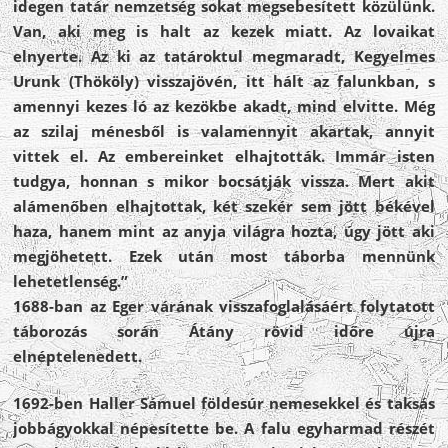
idegen tatár nemzetség sokat megsebesített közülünk.
Van, aki meg is halt az kezek miatt. Az lovaikat
elnyerte. Az ki az tatároktul megmaradt, Kegyelmes
Urunk (Thököly) visszajövén, itt hált az falunkban, s
amennyi kezes ló az kezökbe akadt, mind elvitte. Még
az szilaj ménesből is valamennyit akartak, annyit
vittek el. Az embereinket elhajtották. Immár isten
tudgya, honnan s mikor bocsátják vissza. Mert akit
alámenőben elhajtottak, két szekér sem jött békével
haza, hanem mint az anyja világra hozta, úgy jött aki
megjöhetett. Ezek után most táborba mennünk
lehetetlenség.”
1688-ban az Eger várának visszafoglalásáért folytatott
táborozás során Átány rövid időre újra
elnéptelenedett.
1692-ben Haller Sámuel földesúr nemesekkel és taksás
jobbágyokkal népesítette be. A falu egyharmad részét