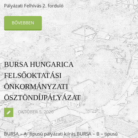
Pályázati Felhívás 2. forduló
BŐVEBBEN
BURSA HUNGARICA
FELSŐOKTATÁSI
ÖNKORMÁNYZATI
ÖSZTÖNDÍJPÁLYÁZAT
OKTÓBER 5, 2020
BURSA – A- tipusú pályázati kiírás BURSA – B – tipusú