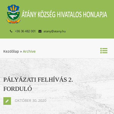
+36 36 482 001
atany@atany.hu
Kezdőlap
»
Archive
PÁLYÁZATI FELHÍVÁS 2.
FORDULÓ
OKTÓBER 30, 2020