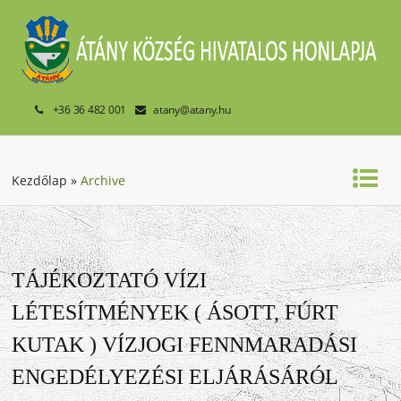
+36 36 482 001
atany@atany.hu
Kezdőlap
»
Archive
TÁJÉKOZTATÓ VÍZI
LÉTESÍTMÉNYEK ( ÁSOTT, FÚRT
KUTAK ) VÍZJOGI FENNMARADÁSI
ENGEDÉLYEZÉSI ELJÁRÁSÁRÓL