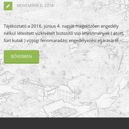
NOVEMBER 6, 2018
Tájékoztató a 2016. június 4. napját megelőzően engedély
nélkül létesített vízkivételt biztosító vízi létesítmények ( ásott,
fúrt kutak ) vízjogi fennmaradási engedélyezési eljárásáról
BŐVEBBEN