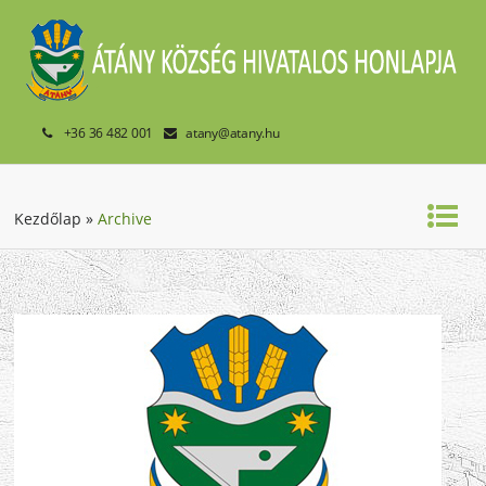
+36 36 482 001
atany@atany.hu
Kezdőlap
»
Archive