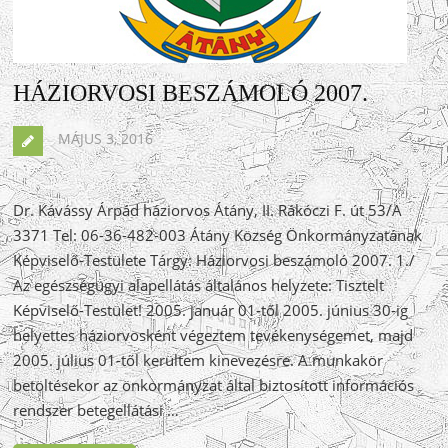
HÁZIORVOSI BESZÁMOLÓ 2007.
MÁJUS 3, 2016
Dr. Kávássy Árpád háziorvos Átány, II. Rákóczi F. út 53/A
3371 Tel: 06-36-482-003 Átány Község Önkormányzatának
Képviselő-Testülete Tárgy: Háziorvosi beszámoló 2007. 1./
Az egészségügyi alapellátás általános helyzete: Tisztelt
Képviselő-Testület! 2005. január 01-től 2005. június 30-ig
helyettes háziorvosként végeztem tevékenységemet, majd
2005. július 01-től kerültem kinevezésre. A munkakör
betöltésekor az önkormányzat által biztosított információs
rendszer betegellátási …