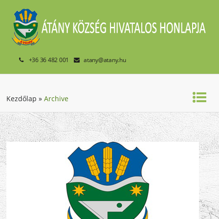
+36 36 482 001
atany@atany.hu
Kezdőlap
»
Archive