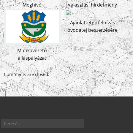
Meghívó
Választási hirdetmény
Ajánlattételi felhívás
óvodatej beszerzésére
Munkavezető
álláspályázat
Comments are closed.