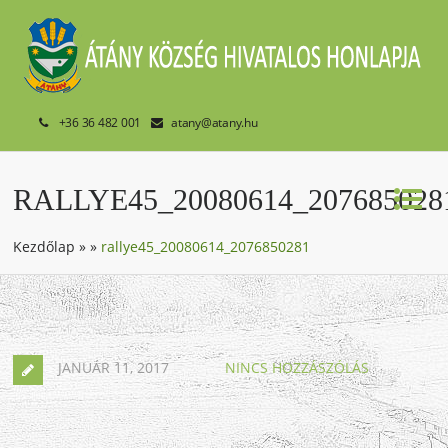
+36 36 482 001
atany@atany.hu
RALLYE45_20080614_207685028
Kezdőlap
»
»
rallye45_20080614_2076850281
JANUÁR 11, 2017
NINCS HOZZÁSZÓLÁS