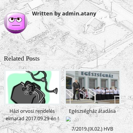
Written by admin.atany
Related Posts
Házi orvosi rendelés
Egészségház átadása
elmarad 2017.09.29-én !
7/2019.(IX.02.) HVB