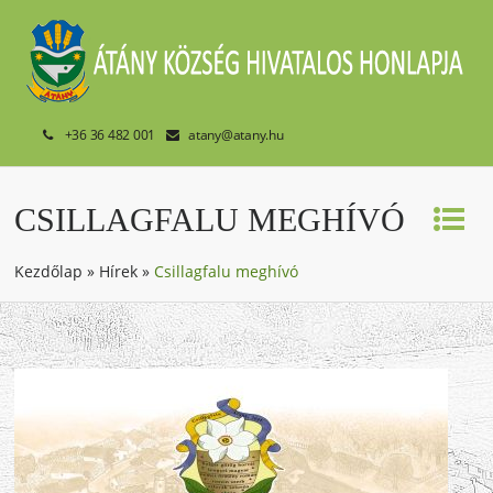
+36 36 482 001
atany@atany.hu
CSILLAGFALU MEGHÍVÓ
Kezdőlap
»
Hírek
»
Csillagfalu meghívó