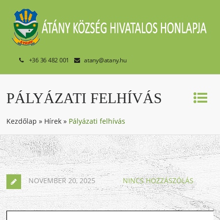
+36 36 482 001
atany@atany.hu
PÁLYÁZATI FELHÍVÁS
Kezdőlap
»
Hírek
»
Pályázati felhívás
NOVEMBER 20, 2025
NINCS HOZZÁSZÓLÁS