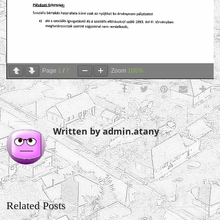
Page
1
/
7
Zoom
100%
Written by admin.atany
Related Posts