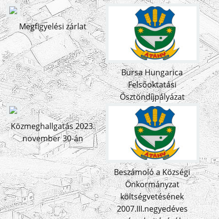
Megfigyelési zárlat
Bursa Hungarica
Felsőoktatási
Ösztöndíjpályázat
Közmeghallgatás 2023.
november 30-án
Beszámoló a Községi
Önkormányzat
költségvetésének
2007.III.negyedéves