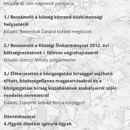
Javaslat az ülés napirendi pontjaira:
1./ Beszámoló a község közrend-közbiztonsági
helyzetéről
Előadó: Betembuk Zaránd körzeti megbízott
2./ Beszámoló a Községi Önkormányzat 2012. évi
költségvetésének I. féléves végrehajtásáról
Előadó: Gönczi Mihály polgármester
3./ Előterjesztés a közigazgatási bírsággal sújtható
tiltott, közösségellenes magatartásokról és a
közigazgatási bírság kiszabásának szabályairól szóló
rendelet-tervezetről
Előadó: Dányiné Szórád Ibolya körjegyző
Döntéshozatal
4./Egyéb döntést igénylő ügyek