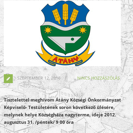
SZEPTEMBER 12, 2016
NINCS HOZZÁSZÓLÁS
Tisztelettel meghívom Átány Községi Önkormányzat
Képviselő- Testületének soron következő ülésére,
melynek helye Községháza nagyterme, ideje 2012.
augusztus 31. /péntek/ 9 00 óra