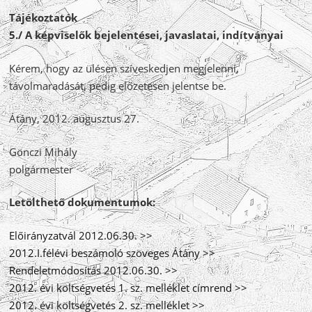
Tájékoztatók
5./ A képviselők bejelentései, javaslatai, indítványai
Kérem, hogy az ülésen szíveskedjen megjelenni,
távolmaradását, pedig előzetesen jelentse be.
Átány, 2012. augusztus 27.
Gönczi Mihály
polgármester
Letölthető dokumentumok:
Előirányzatvál 2012.06.30. >>
2012.I.félévi beszámoló szöveges Átány >>
Rendeletmódosítás 2012.06.30. >>
2012. évi költségvetés 1. sz. melléklet címrend >>
2012. évi költségvetés 2. sz. melléklet >>