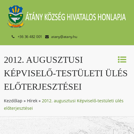
+36 36 482 001
atany@atany.hu
2012. AUGUSZTUSI
KÉPVISELŐ-TESTÜLETI ÜLÉS
ELŐTERJESZTÉSEI
Kezdőlap
»
Hírek
»
2012. augusztusi Képviselő-testületi ülés
előterjesztései