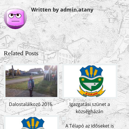
Written by admin.atany
Related Posts
Dalostalálkozó 2016.
Igazgatási szünet a
községházán
A Télapó az időseket is