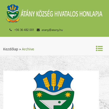
+36 36 482 001
atany@atany.hu
Kezdőlap
»
Archive