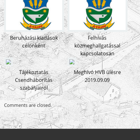
Beruházási kiadások
Felhívás
célonként
közmeghallgatással
kapcsolatosan
Tájékoztatás
Meghívó HVB ülésre
Csendháborítás
2019.09.09
szabályairól
Comments are closed.