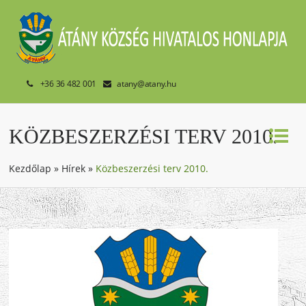
+36 36 482 001
atany@atany.hu
KÖZBESZERZÉSI TERV 2010.
Kezdőlap
»
Hírek
»
Közbeszerzési terv 2010.