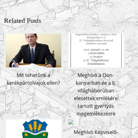
Related Posts
Mit tehetünk a
Meghívó a Don-
kerékpártolvajok ellen?
kanyarban és a II.
világháborúban
elesettek emlékére
tartott gyertyás
megemlékezésre
Meghívó Képviselő-