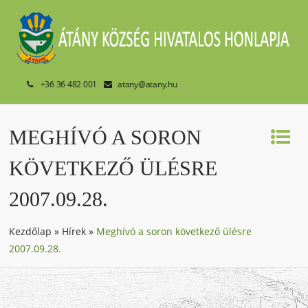
+36 36 482 001
atany@atany.hu
MEGHÍVÓ A SORON
KÖVETKEZŐ ÜLÉSRE
2007.09.28.
Kezdőlap
»
Hírek
»
Meghívó a soron következő ülésre
2007.09.28.