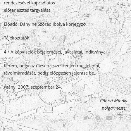
rendezésével kapcsolatos
előterjesztés tárgyalása
Előadó: Dányiné Szórád Ibolya körjegyző
Tájékoztatók
4./ A képviselők bejelentései, javaslatai, indítványai
Kérem, hogy az ülésen szíveskedjen megjelenni,
távolmaradását, pedig előzetesen jelentse be.
Átány, 2007. szeptember 24.
Gönczi Mihály
polgármester