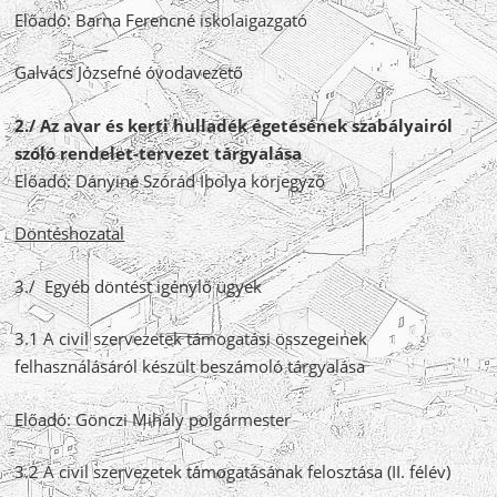
Előadó: Barna Ferencné iskolaigazgató
Galvács Józsefné óvodavezető
2./ Az avar és kerti hulladék égetésének szabályairól
szóló rendelet-tervezet tárgyalása
Előadó: Dányiné Szórád Ibolya körjegyző
Döntéshozatal
3./ Egyéb döntést igénylő ügyek
3.1 A civil szervezetek támogatási összegeinek
felhasználásáról készült beszámoló tárgyalása
Előadó: Gönczi Mihály polgármester
3.2 A civil szervezetek támogatásának felosztása (II. félév)