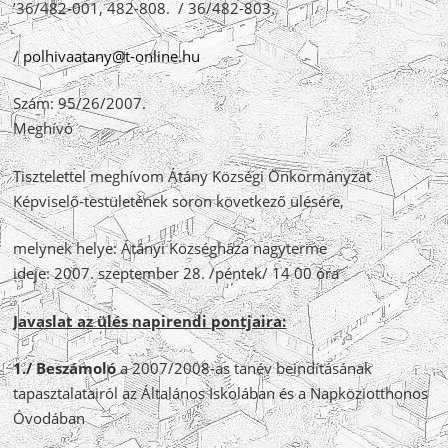
’36/482-001, 482-808. / 36/482-803.
/
polhivaatany@t-online.hu
Szám: 95/26/2007.
Meghívó
Tisztelettel meghívom Átány Községi Önkormányzat
Képviselő-testületének soron következő ülésére,
melynek helye: Átányi Községháza nagyterme
ideje: 2007. szeptember 28. /péntek/ 14 00 óra
Javaslat az ülés napirendi pontjaira:
1./ Beszámoló
a 2007/2008-as tanév beindításának
tapasztalatairól az Általános Iskolában és a Napköziotthonos
Óvodában