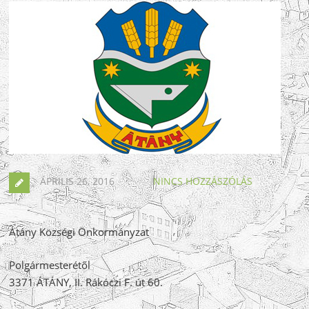
ÁPRILIS 26, 2016
NINCS HOZZÁSZÓLÁS
Átány Községi Önkormányzat
Polgármesterétől
3371 ÁTÁNY, II. Rákóczi F. út 60.