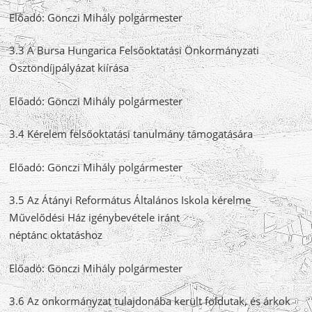
Előadó: Gönczi Mihály polgármester
3.3 A Bursa Hungarica Felsőoktatási Önkormányzati
Ösztöndíjpályázat kiírása
Előadó: Gönczi Mihály polgármester
3.4 Kérelem felsőoktatási tanulmány támogatására
Előadó: Gönczi Mihály polgármester
3.5 Az Átányi Református Általános Iskola kérelme
Művelődési Ház igénybevétele iránt
néptánc oktatáshoz
Előadó: Gönczi Mihály polgármester
3.6 Az önkormányzat tulajdonába került földutak, és árkok