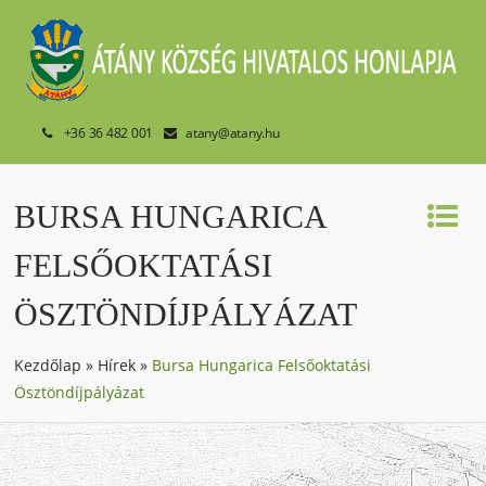
+36 36 482 001
atany@atany.hu
BURSA HUNGARICA
FELSŐOKTATÁSI
ÖSZTÖNDÍJPÁLYÁZAT
Kezdőlap
»
Hírek
»
Bursa Hungarica Felsőoktatási
Ösztöndíjpályázat