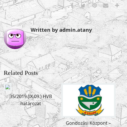
Written by admin.atany
Related Posts
35/2019.(IX.09.) HVB
határozat
Gondozási Központ –