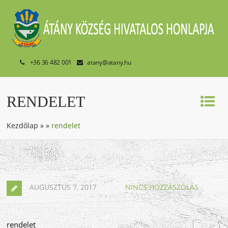
+36 36 482 001
atany@atany.hu
RENDELET
Kezdőlap
»
»
rendelet
AUGUSZTUS 7, 2017
NINCS HOZZÁSZÓLÁS
rendelet