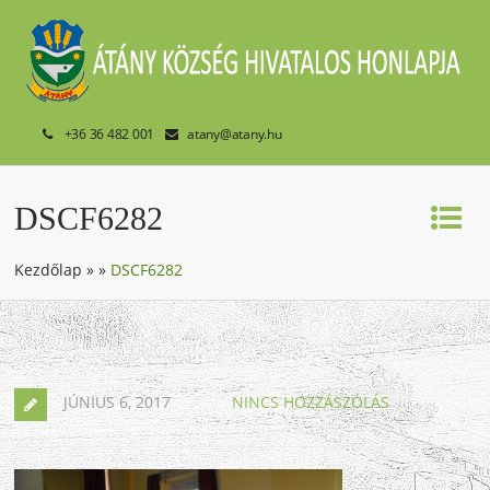
+36 36 482 001
atany@atany.hu
DSCF6282
Kezdőlap
»
»
DSCF6282
JÚNIUS 6, 2017
NINCS HOZZÁSZÓLÁS