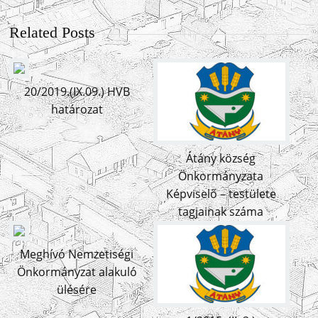
Related Posts
20/2019.(IX.09.) HVB
határozat
Átány község
Önkormányzata
Képviselő – testülete
tagjainak száma
Meghívó Nemzetiségi
Önkormányzat alakuló
ülésére