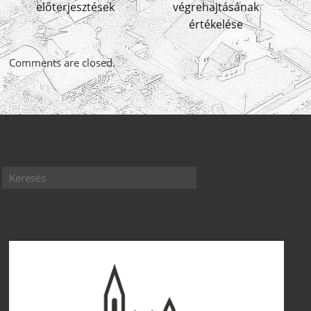
előterjesztések
végrehajtásának
értékelése
Comments are closed.