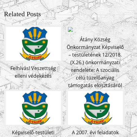
Related Posts
Átány Község
Önkormányzat Képviselő
– testületének 12/2018.
(X.26.) önkormányzati
Felhívás! Veszettség
rendelete: A szociális
elleni védekezés
célú tüzelőanyag
támogatás elosztásáról
Képviselő-testületi
A 2007. évi feladatok