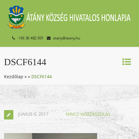
+36 36 482 001
atany@atany.hu
DSCF6144
Kezdőlap
»
»
DSCF6144
JÚNIUS 6, 2017
NINCS HOZZÁSZÓLÁS