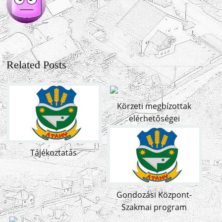
Related Posts
Körzeti megbízottak
elérhetőségei
Tájékoztatás
Gondozási Központ-
Szakmai program