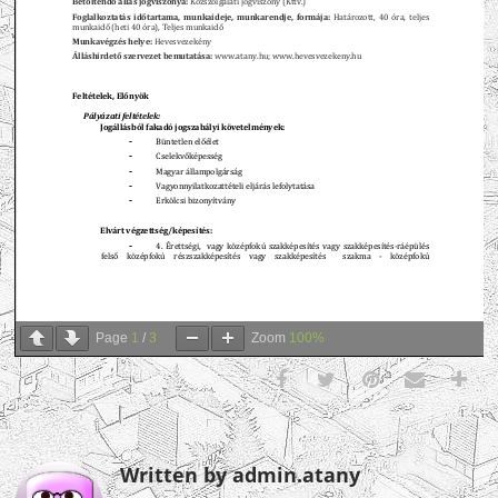
Page
1
/
3
Zoom
100%
Written by admin.atany