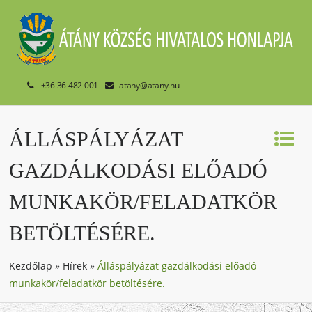
+36 36 482 001
atany@atany.hu
ÁLLÁSPÁLYÁZAT
GAZDÁLKODÁSI ELŐADÓ
MUNKAKÖR/FELADATKÖR
BETÖLTÉSÉRE.
Kezdőlap
»
Hírek
»
Álláspályázat gazdálkodási előadó
munkakör/feladatkör betöltésére.