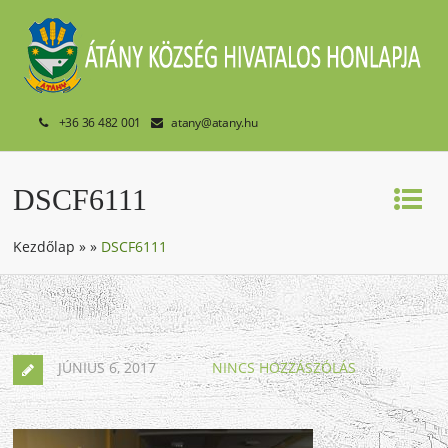
+36 36 482 001
atany@atany.hu
DSCF6111
Kezdőlap
»
»
DSCF6111
JÚNIUS 6, 2017
NINCS HOZZÁSZÓLÁS