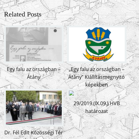
Related Posts
Egy falu az országban –
„Egy falu az országban –
Átány
Átány” Kiállításmegnyitó
képekben
29/2019.(IX.09.) HVB
határozat
Dr. Fél Edit Közösségi Tér