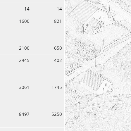
14
14
1600
821
2100
650
2945
402
3061
1745
8497
5250