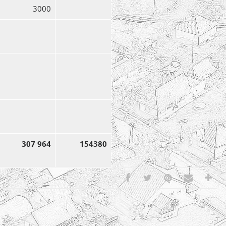
3000
307 964
154380