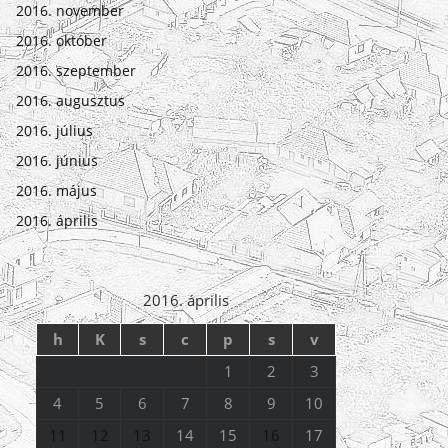
2016. november
2016. október
2016. szeptember
2016. augusztus
2016. július
2016. június
2016. május
2016. április
2016. április
h
K
s
c
p
s
v
1
2
3
4
5
6
7
8
9
10
11
12
13
14
15
16
17