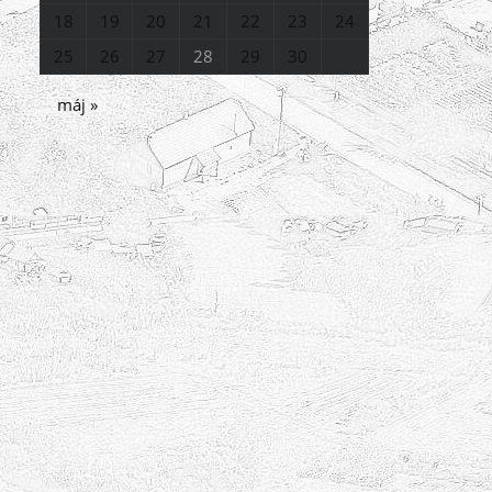
18
19
20
21
22
23
24
25
26
27
28
29
30
máj »