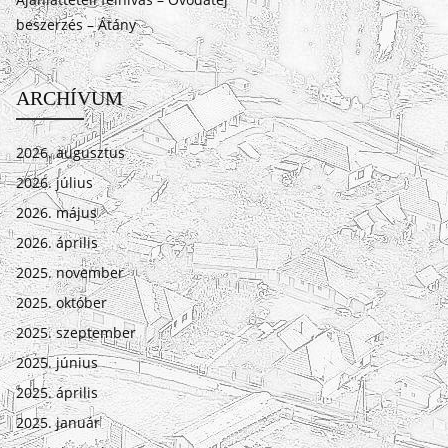
beszerzés – Átány
ARCHÍVUM
2026. augusztus
2026. július
2026. május
2026. április
2025. november
2025. október
2025. szeptember
2025. június
2025. április
2025. január