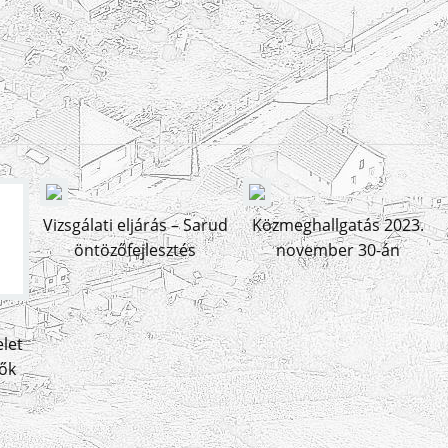
Vizsgálati eljárás – Sarud
Közmeghallgatás 2023.
öntözőfejlesztés
november 30-án
let
lők