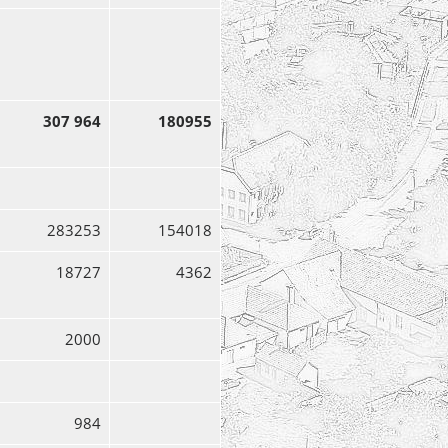
307 964
180955
283253
154018
18727
4362
2000
984