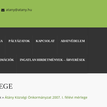
atany@atany.hu
IA
PÁLYÁZATOK
KAPCSOLAT
ADATVÉDELEM
ORMÁCIÓK
INGATLAN HIRDETMÉNYEK – ÁRVERÉSEK
LEGE
k
»
Átány Községi Önkormányzat 2007. I. félévi mérlege