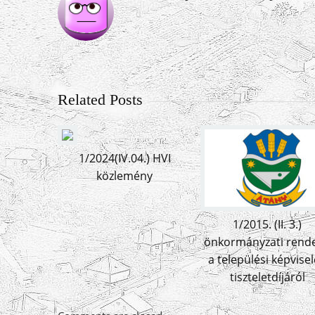
Related Posts
1/2024(IV.04.) HVI
közlemény
1/2015. (II. 3.)
önkormányzati rende
a települési képvise
tiszteletdíjáról