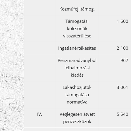
Közműfejl.támog.
Támogatási
1 600
kölcsönök
visszatérülése
Ingatlanértékesítés
2 100
Pénzmaradványból
967
felhalmozási
kiadás
Lakáshozjutók
3 061
támogatása
normatíva
IV.
Véglegesen átvett
5 540
pénzeszközök