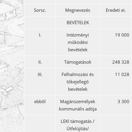
Sorsz.
Megnevezés
Eredeti ei.
BEVÉTELEK
I.
Intézményi
19 000
működési
bevételek
II.
Támogatások
248 328
III.
Felhalmozási és
11 028
tőkejellegő
bevételek
ebből
Magánszemélyek
3 300
kommunális adója
LEKI támogatás /
Útfelújítás/