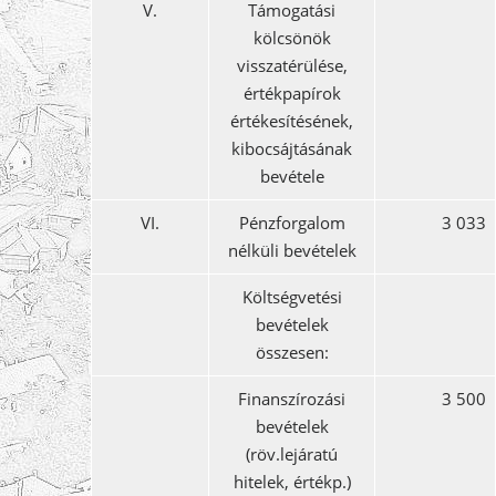
V.
Támogatási
kölcsönök
visszatérülése,
értékpapírok
értékesítésének,
kibocsájtásának
bevétele
VI.
Pénzforgalom
3 033
nélküli bevételek
Költségvetési
bevételek
összesen:
Finanszírozási
3 500
bevételek
(röv.lejáratú
hitelek, értékp.)