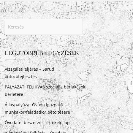
LEGUTÓBBI BEJEGYZÉSEK
Vizsgálati eljárás – Sarud
öntözőfejlesztés
PÁLYÁZATI FELHÍVÁS szociális bérlakások
bérletére
Álláypályázat Óvoda Igazgató
munkakör/feladatkör betöltésére
Óvodatej beszerzés- értékelő lap
Ajánlattételi felhívás – Óvodatej