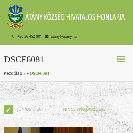
+36 36 482 001
atany@atany.hu
DSCF6081
Kezdőlap
»
»
DSCF6081
JÚNIUS 6, 2017
NINCS HOZZÁSZÓLÁS