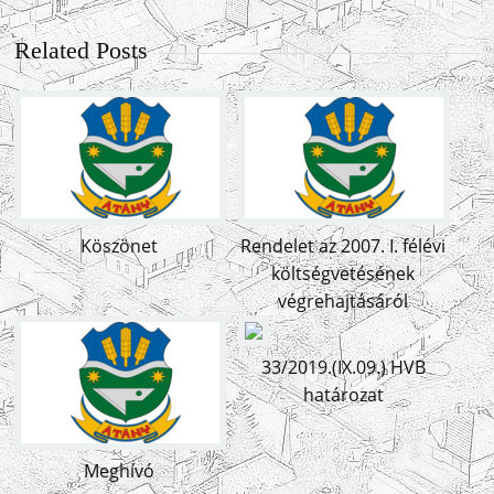
Related Posts
Köszönet
Rendelet az 2007. I. félévi
költségvetésének
végrehajtásáról
33/2019.(IX.09.) HVB
határozat
Meghívó