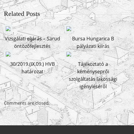
Related Posts
Vizsgálati eljárás – Sarud
Bursa Hungarica B
öntözőfejlesztés
pályázati kiírás
30/2019.(IX.09.) HVB
Tájékoztató a
határozat
kéményseprői
szolgáltatás lakossági
igényléséről
Comments are closed.