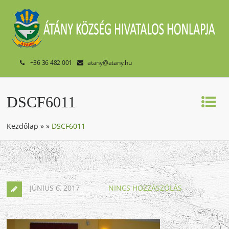
+36 36 482 001
atany@atany.hu
DSCF6011
Kezdőlap
»
»
DSCF6011
JÚNIUS 6, 2017
NINCS HOZZÁSZÓLÁS