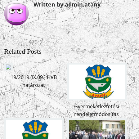
Written by admin.atany
Related Posts
19/2019.(IX.09.) HVB
határozat
Gyermekétleztetési
rendeletmódosítás