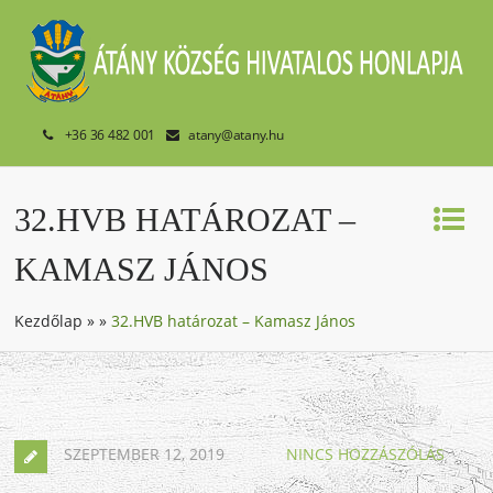
+36 36 482 001
atany@atany.hu
32.HVB HATÁROZAT –
KAMASZ JÁNOS
Kezdőlap
»
»
32.HVB határozat – Kamasz János
SZEPTEMBER 12, 2019
NINCS HOZZÁSZÓLÁS