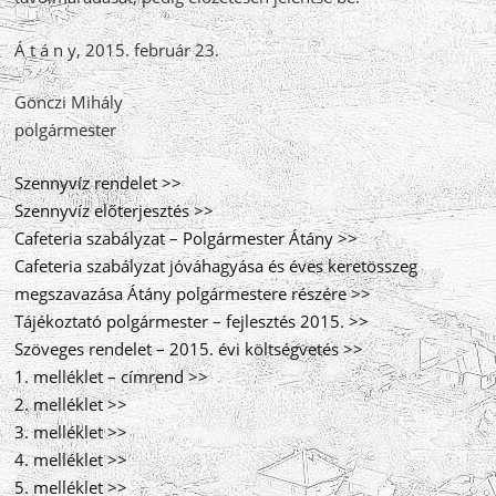
Á t á n y, 2015. február 23.
Gönczi Mihály
polgármester
Szennyvíz rendelet >>
Szennyvíz előterjesztés >>
Cafeteria szabályzat – Polgármester Átány >>
Cafeteria szabályzat jóváhagyása és éves keretösszeg
megszavazása Átány polgármestere részére >>
Tájékoztató polgármester – fejlesztés 2015. >>
Szöveges rendelet – 2015. évi költségvetés >>
1. melléklet – címrend >>
2. melléklet >>
3. melléklet >>
4. melléklet >>
5. melléklet >>