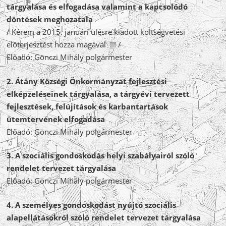
tárgyalása és elfogadása valamint a kapcsolódó
döntések meghozatala
/ Kérem a 2015. januári ülésre kiadott költségvetési
előterjesztést hozza magával !!! /
Előadó: Gönczi Mihály polgármester
2. Átány Községi Önkormányzat fejlesztési
elképzeléseinek tárgyalása, a tárgyévi tervezett
fejlesztések, felújítások és karbantartások
ütemtervének elfogadása
Előadó: Gönczi Mihály polgármester
3. A szociális gondoskodás helyi szabályairól szóló
rendelet tervezet tárgyalása
Előadó: Gönczi Mihály polgármester
4. A személyes gondoskodást nyújtó szociális
alapellátásokról szóló rendelet tervezet tárgyalása