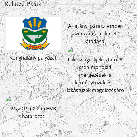
Related Posts
Az átányi parasztember
szerszámai c. kötet
átadása
Konyhalány pályázat
Lakossági tájékoztató: A
szén-monoxid
mérgezések, a
kéménytüzek és a
lakástüzek megelőzésére
24/2019.(IX.09.) HVB
határozat