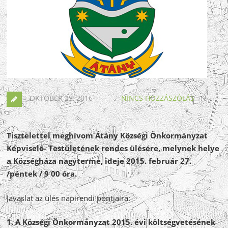
OKTÓBER 25, 2016
NINCS HOZZÁSZÓLÁS
Tisztelettel meghívom Átány Községi Önkormányzat
Képviselő- Testületének rendes ülésére, melynek helye
a Községháza nagyterme, ideje 2015. február 27.
/péntek / 9 00 óra.
Javaslat az ülés napirendi pontjaira:
1. A Községi Önkormányzat 2015. évi költségvetésének