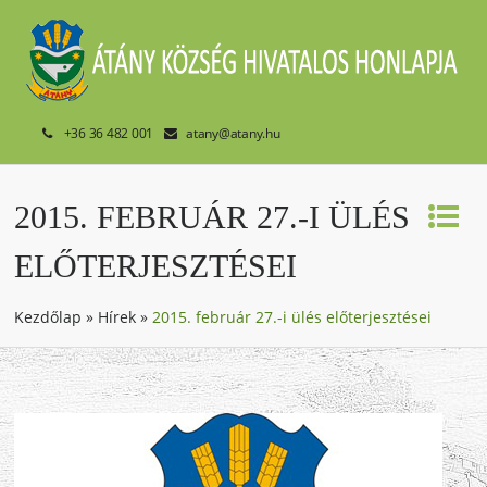
+36 36 482 001
atany@atany.hu
2015. FEBRUÁR 27.-I ÜLÉS
ELŐTERJESZTÉSEI
Kezdőlap
»
Hírek
»
2015. február 27.-i ülés előterjesztései