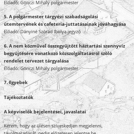
Előadó: Gönczi Mihály polgármester
5. A polgármester tárgyévi szabadságolási
ütemtervének és cafeteria-juttatásainak jóváhagyása
Előadó: Dányiné Szórád Ibolya jegyző
6. A nem közművel összegyűjtött háztartási szennyvíz
begyűjtésére vonatkozó közszolgáltatásról szóló
rendelet tervezet tárgyalása
Előadó: Gönczi Mihály polgármester
7. Egyebek
Tájékoztatók
A képviselők bejelentései, javaslatai
Kérem, hogy az ülésen szíveskedjen megjelenni,
távolmaradását, pedig előzetesen jelentse be.