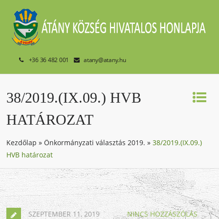
+36 36 482 001
atany@atany.hu
38/2019.(IX.09.) HVB
HATÁROZAT
Kezdőlap
»
Önkormányzati választás 2019.
»
38/2019.(IX.09.)
HVB határozat
SZEPTEMBER 11, 2019
NINCS HOZZÁSZÓLÁS