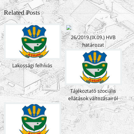
Related Posts
26/2019.(IX.09.) HVB
határozat
Lakossági felhívás
Tájékoztató szociális
ellátások változásairól