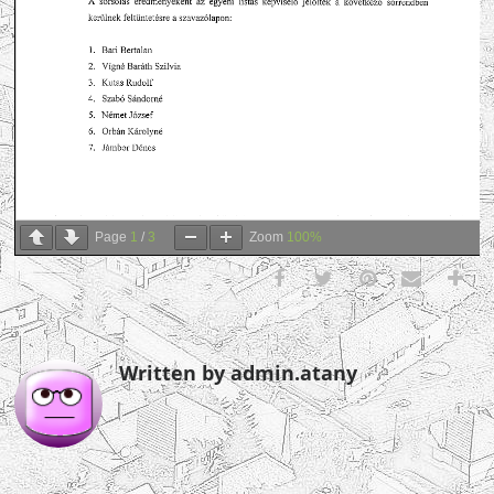
Page
1
/
3
Zoom
100%
Written by admin.atany