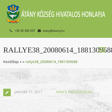
+36 36 482 001
atany@atany.hu
RALLYE38_20080614_188130968
Kezdőlap
»
»
rallye38_20080614_1881309688
JANUÁR 11, 2017
NINCS HOZZÁSZÓLÁS