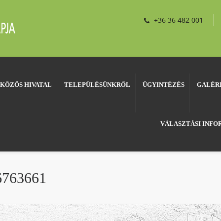
+36 36 482 001
KÖZÖS HIVATAL
TELEPÜLÉSÜNKRŐL
ÜGYINTÉZÉS
GALÉR
VÁLASZTÁSI INF
763661