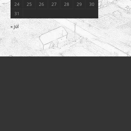
24
25
26
27
28
29
30
31
« júl