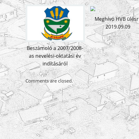
Meghívó HVB ülésr
2019.09.09
Beszámoló a 2007/2008-
as nevelési-oktatási év
indításáról
Comments are closed.