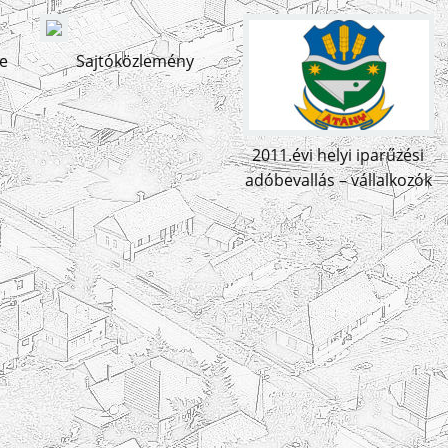
e
Sajtóközlemény
2011.évi helyi iparűzési
adóbevallás – vállalkozók