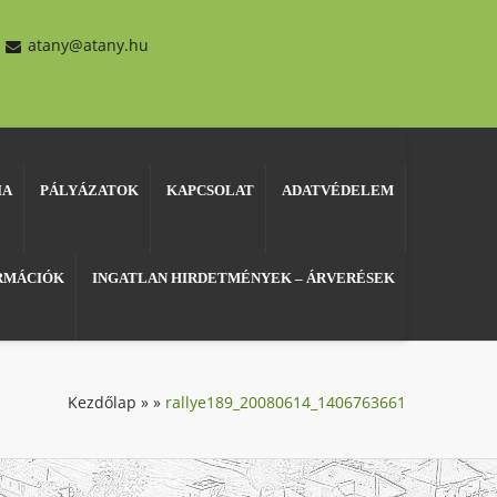
atany@atany.hu
IA
PÁLYÁZATOK
KAPCSOLAT
ADATVÉDELEM
ORMÁCIÓK
INGATLAN HIRDETMÉNYEK – ÁRVERÉSEK
Kezdőlap
»
»
rallye189_20080614_1406763661