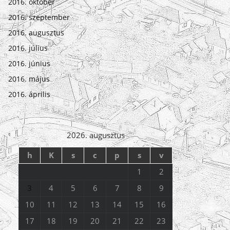
2016. október
2016. szeptember
2016. augusztus
2016. július
2016. június
2016. május
2016. április
2026. augusztus
h
K
s
c
p
s
v
1
2
3
4
5
6
7
8
9
10
11
12
13
14
15
16
17
18
19
20
21
22
23