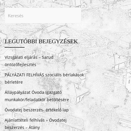
LEGUTÓBBI BEJEGYZÉSEK
Vizsgálati eljárás – Sarud
öntözőfejlesztés
PÁLYÁZATI FELHÍVÁS szociális bérlakások
bérletére
Álláypályázat Óvoda Igazgató
munkakör/feladatkör betöltésére
Óvodatej beszerzés- értékelő lap
Ajánlattételi felhívás – Óvodatej
beszerzés – Átány