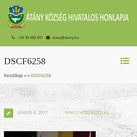
+36 36 482 001
atany@atany.hu
DSCF6258
Kezdőlap
»
»
DSCF6258
JÚNIUS 6, 2017
NINCS HOZZÁSZÓLÁS