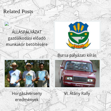
Related Posts
ÁLLÁSPÁLYÁZAT
gazdálkodási előadó
munkakör betöltésére
Bursa pályázati kiírás
Horgászverseny
VI. Átány Rally
eredmények