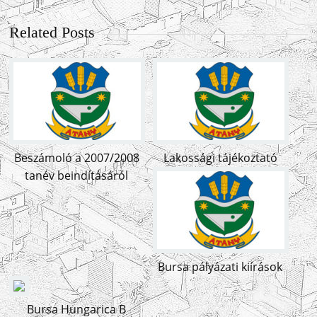
Related Posts
Beszámoló a 2007/2008
Lakossági tájékoztató
tanév beindításáról
Bursa pályázati kiírások
Bursa Hungarica B