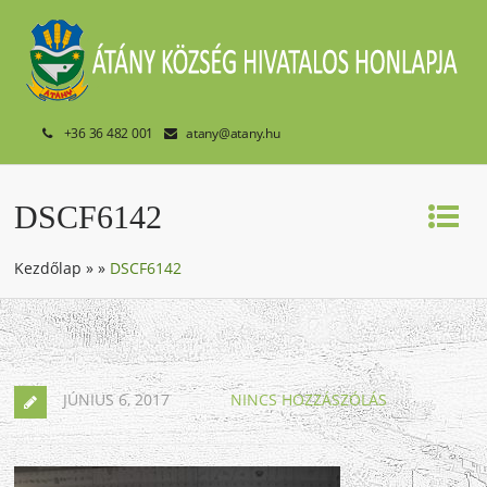
+36 36 482 001
atany@atany.hu
DSCF6142
Kezdőlap
»
»
DSCF6142
JÚNIUS 6, 2017
NINCS HOZZÁSZÓLÁS