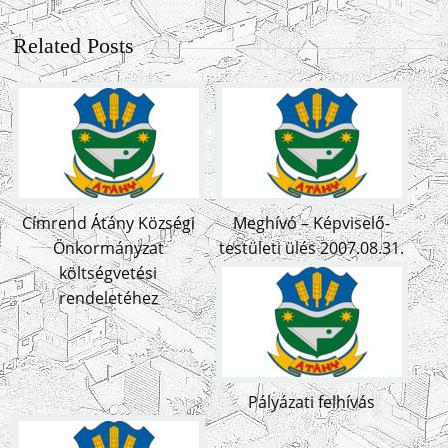
Related Posts
Címrend Átány Községi
Meghívó – Képviselő-
Önkormányzat
testületi ülés 2007.08.31.
költségvetési
rendeletéhez
Pályázati felhívás