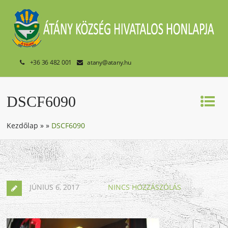
+36 36 482 001
atany@atany.hu
DSCF6090
Kezdőlap
»
»
DSCF6090
JÚNIUS 6, 2017
NINCS HOZZÁSZÓLÁS