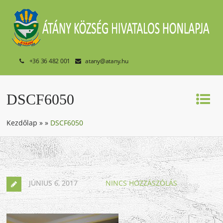
+36 36 482 001
atany@atany.hu
DSCF6050
Kezdőlap
»
»
DSCF6050
JÚNIUS 6, 2017
NINCS HOZZÁSZÓLÁS