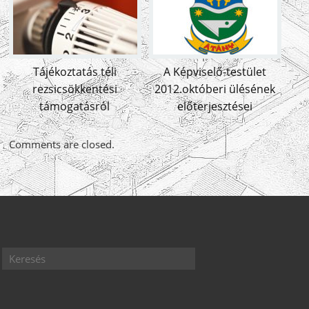
Tájékoztatás téli
A Képviselő-testület
rezsicsökkentési
2012.októberi ülésének
támogatásról
előterjesztései
Comments are closed.