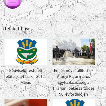
Related Posts
Képviselő-testületi
Emlékművet állított az
előterjesztések – 2012.
Átányi Református
Május
Egyházközösség a
Trianoni békeszerződés
90. évfordulóján