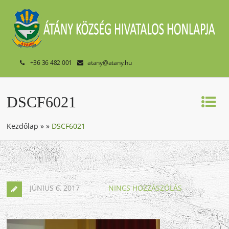
+36 36 482 001
atany@atany.hu
DSCF6021
Kezdőlap
»
»
DSCF6021
JÚNIUS 6, 2017
NINCS HOZZÁSZÓLÁS