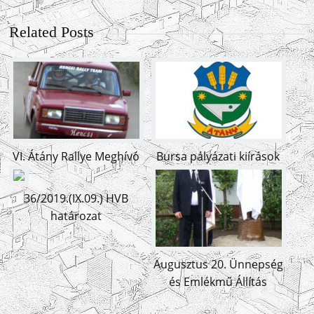
Related Posts
VI. Átány Rallye Meghívó
Bursa pályázati kiírások
36/2019.(IX.09.) HVB
határozat
Augusztus 20. Ünnepség
és Emlékmű Állítás