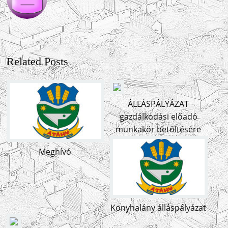
Related Posts
ÁLLÁSPÁLYÁZAT
gazdálkodási előadó
munkakör betöltésére
Meghívó
Konyhalány álláspályázat