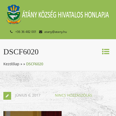
+36 36 482 001
atany@atany.hu
DSCF6020
Kezdőlap
»
»
DSCF6020
JÚNIUS 6, 2017
NINCS HOZZÁSZÓLÁS