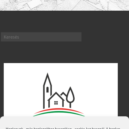
Honlapunk - más honlapokhoz hasonlóan - cookie-kat használ. A honlap