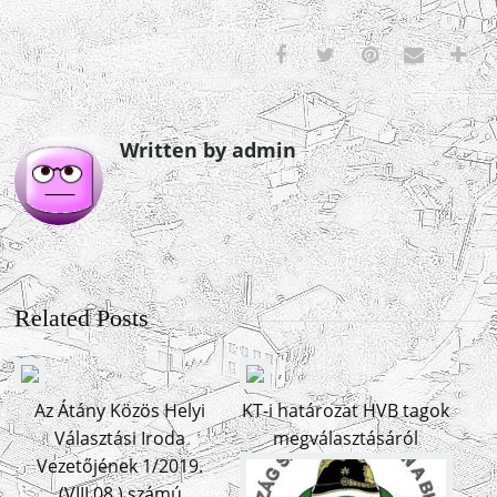
Written by admin
Related Posts
Az Átány Közös Helyi
KT-i határozat HVB tagok
Választási Iroda
megválasztásáról
Vezetőjének 1/2019.
(VIII.08.) számú