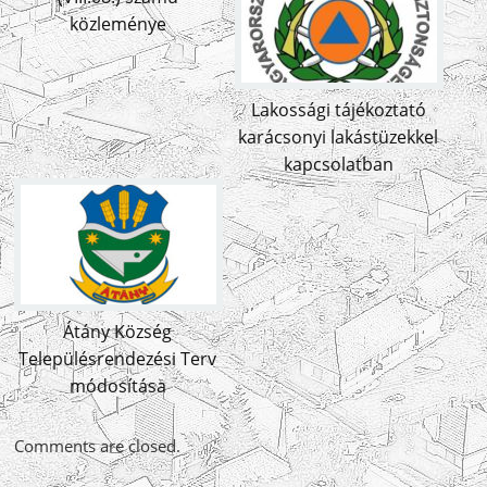
közleménye
Lakossági tájékoztató
karácsonyi lakástüzekkel
kapcsolatban
Átány Község
Településrendezési Terv
módosítása
Comments are closed.