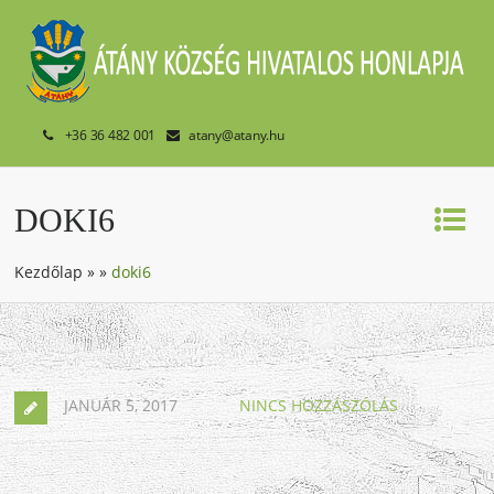
+36 36 482 001
atany@atany.hu
DOKI6
Kezdőlap
»
»
doki6
JANUÁR 5, 2017
NINCS HOZZÁSZÓLÁS