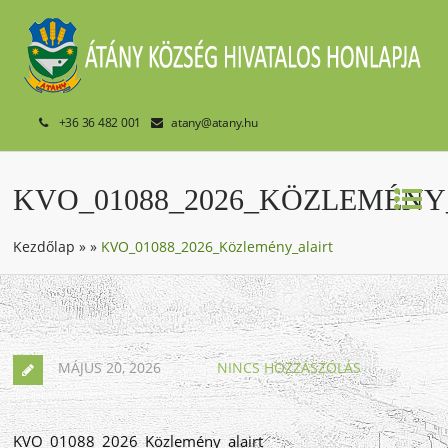
+36 36 482 001
atany@atany.hu
KVO_01088_2026_KÖZLEMÉNY
Kezdőlap
»
»
KVO_01088_2026_Közlemény_alairt
MÁJUS 20, 2026
NINCS HOZZÁSZÓLÁS
KVO_01088_2026_Közlemény_alairt