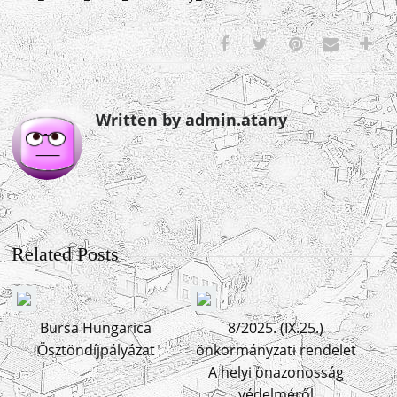
Written by admin.atany
Related Posts
Bursa Hungarica
8/2025. (IX.25.)
Ösztöndíjpályázat
önkormányzati rendelet
A helyi önazonosság
védelméről