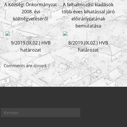
A Községi Önkormányzat
A felhalmozási kiadások
2008. évi
több éves kihatással járó
költségvetéséről
előirányzatának
bemutatása
9/2019.(IX.02.) HVB
8/2019.(IX.02.) HVB
határozat
határozat
Comments are closed.