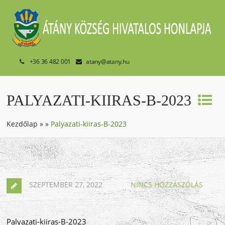
+36 36 482 001
atany@atany.hu
PALYAZATI-KIIRAS-B-2023
Kezdőlap
»
»
Palyazati-kiiras-B-2023
SZEPTEMBER 27, 2022
NINCS HOZZÁSZÓLÁS
Palyazati-kiiras-B-2023