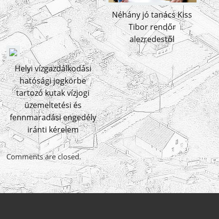
Néhány jó tanács Kiss
Tibor rendőr
alezredestől
Helyi vízgazdálkodási
hatósági jogkörbe
tartozó kutak vízjogi
üzemeltetési és
fennmaradási engedély
iránti kérelem
Comments are closed.