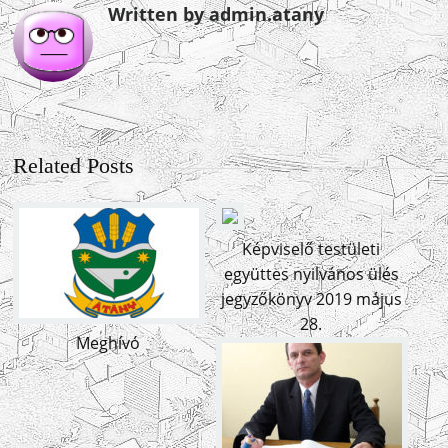
Written by admin.atany
Related Posts
Képviselő testületi
együttes nyilvános ülés
jegyzőkönyv 2019 május
28.
Meghívó