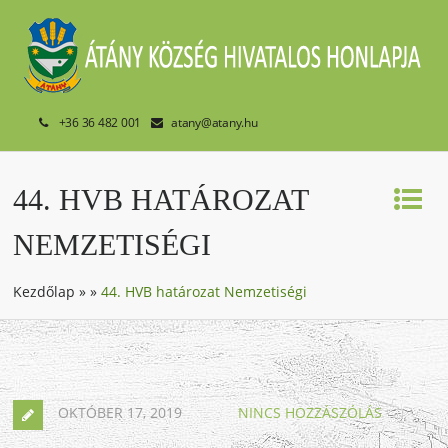
+36 36 482 001
atany@atany.hu
44. HVB HATÁROZAT
NEMZETISÉGI
Kezdőlap
»
»
44. HVB határozat Nemzetiségi
OKTÓBER 17, 2019
NINCS HOZZÁSZÓLÁS