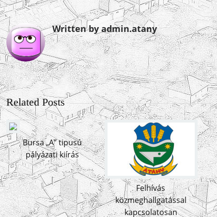
Written by admin.atany
Related Posts
Bursa „A” tipusú
pályázati kiírás
Felhívás
közmeghallgatással
kapcsolatosan