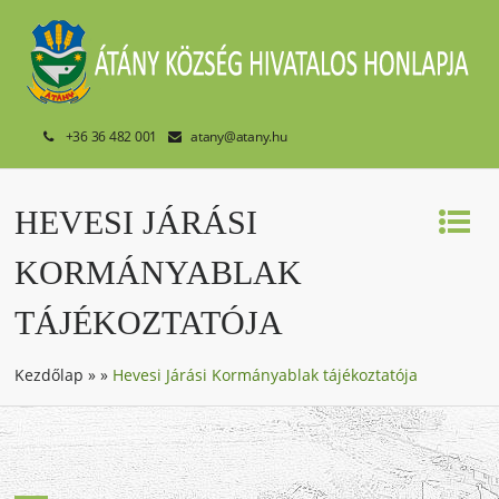
+36 36 482 001
atany@atany.hu
HEVESI JÁRÁSI
KORMÁNYABLAK
TÁJÉKOZTATÓJA
Kezdőlap
»
»
Hevesi Járási Kormányablak tájékoztatója